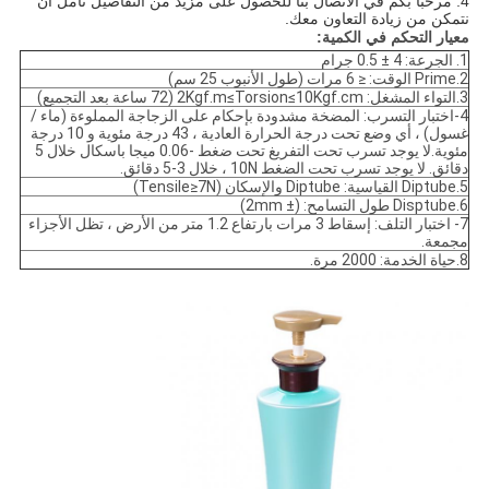
4. مرحبا بكم في الاتصال بنا للحصول على مزيد من التفاصيل
نأمل أن
نتمكن من زيادة التعاون معك
.
معيار التحكم في الكمية:
1. الجرعة: 4 ± 0.5 جرام
2.Prime الوقت: ≤ 6 مرات (طول الأنبوب 25 سم)
3.التواء المشغل: 2Kgf.m≤Torsion≤10Kgf.cm (72 ساعة بعد التجميع)
4-اختبار التسرب: المضخة مشدودة بإحكام على الزجاجة المملوءة (ماء /
غسول) ، أي وضع تحت درجة الحرارة العادية ، 43 درجة مئوية و 10 درجة
مئوية.لا يوجد تسرب تحت التفريغ تحت ضغط -0.06 ميجا باسكال خلال 5
دقائق. لا يوجد تسرب تحت الضغط 10N ، خلال 3-5 دقائق.
5.Diptube القياسية: Diptube والإسكان (Tensile≥7N)
6.Disptube طول التسامح: (± 2mm)
7- اختبار التلف: إسقاط 3 مرات بارتفاع 1.2 متر من الأرض ، تظل الأجزاء
مجمعة.
8.حياة الخدمة: 2000 مرة.