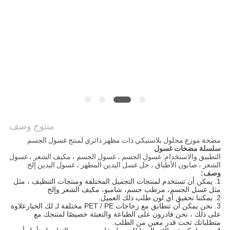
PRIVACY
POLICY
منتوج وصف
مضخة موزع محلول بلاستيكي ذات مظهر دائري لمنتج غسول الجسم
سلسلة مضخات غسول
التطبيق والاستخدام: غسول الجسم ، غسول الجسم ، مكيف الشعر ، غسول
الشعر ، صابون الأطباق ، جل غسل اليدين المطهر ، غسول اليدين إلخ.
وصف:
1. يمكن أن تستخدم لمنتجات التجميل المختلفة
ومنتجات التنظيف ، مثل
مثل
غسل الجسم،
مرطب جسم،
شامبو،
مكيف الشعر
وإلخ
2. يمكننا تحقيق أي لون
طلب ذلك العميل.
3. نحن
يمكن أن تتطابق مع زجاجات PET / PE مختلفة لـ
لك الخيار
علاوة
على ذلك ، نحن قادرون على الطباعة والتعبئة خصيصًا لمنتجك مع
متطلباتك تحت قدر معين من الطلب.