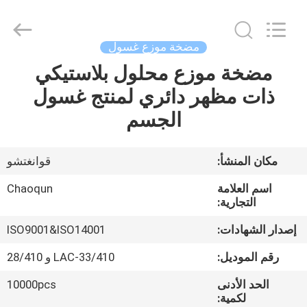
Chaoqun
Plastic
Industry
Co.,
Ltd..
مضخة موزع غسول
All
Rights
مضخة موزع محلول بلاستيكي
منزل،
Reserved.
ذات مظهر دائري لمنتج غسول
بيت
الجسم
منتجات
مكان المنشأ:
قوانغتشو
معلومات
اسم العلامة
Chaoqun
عنا
التجارية:
إصدار الشهادات:
ISO9001&ISO14001
جولة
رقم الموديل:
LAC-33/410 و 28/410
في
الحد الأدنى
10000pcs
المعمل
لكمية: