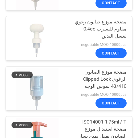
CONTACT
مراقبة
مضخة موزع صابون رغوي
الجودة
37
مقاوم للتسرب 0.4cc
لغسل اليدين
مضخة غسول التجميل
اتصل
negotiable MOQ:10000pcs
بنا
CONTACT
مضخة موزع الصابون
أخبار
الرغوي Clipped Lock
43/410 لموس الوجه
41
حالات
negotiable MOQ:10000pcs
مضخة رغوة مطهر
CONTACT
خريطة
اليد
ISO14001 1.75ml / T
الموقع
مضخة استبدال موزع
الصابون بقفل يمين يسار