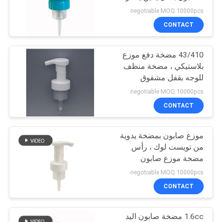
PRIVACY
negotiable MOQ:10000pcs
POLICY
CONTACT
31
43/410 مضخة دفع موزع
موزع الصابون السائل
بلاستيكي ، مضخة منظف
للوجه بقفل مشقوق
negotiable MOQ:10000pcs
CONTACT
موزع صابون بمضخة يدوية
13
من تويست لوك ، رأس
مضخة رش فوهة
مضخة موزع صابون
ISO9001
negotiable MOQ:10000pcs
طويلة
CONTACT
1.6cc مضخة صابون اليد