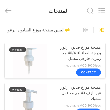
Chaoqun
Plastic
Industry
المنتجات
Co.,
Ltd..
All
Rights
منزل،
Reserved.
80
الصين مضخة موزع الصابون الرغوي
بيت
مضخة محلول بلاستيك
مضخة موزع صابون رغوي
منتجات
بدرجة الغذاء 40/410 مع
زنبرك خارجي محمل
معلومات
negotiable MOQ:10000pcs
عنا
CONTACT
93
مضخة موزع صابون رغوي
جولة
مضخة موزع غسول
غير نازف 43 مم مع قفل
في
مشبك
المعمل
negotiable MOQ:10000pcs