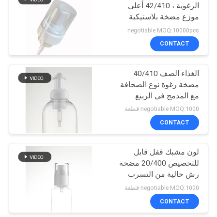
الرغوية ، 42/410 أعلى
موزع مضخة بلاستيكية
10
negotiable MOQ:10000pcs
مضخة مطهر اليد
CONTACT
جالون
الغذاء الصف 40/410
مضخة رغوة نوع الصحافة
مع المدمج في الربيع
للاستخدام الفندقي
negotiable MOQ:1000 قطعة
CONTACT
17
مضخة موزع الصابون
لون مشبك قفل قابل
للتخصيص 20/400 مضخة
الرغوي
رش خالية من التسرب
لغسل اليدين
negotiable MOQ:1000 قطعة
CONTACT