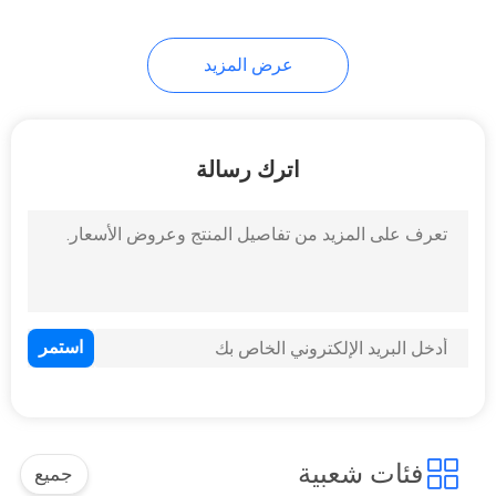
11
عرض المزيد
مضخة زيت بلاستيكية
اترك رسالة
11
مضخة بخاخ ضباب
ناعم
فئات شعبية
جميع