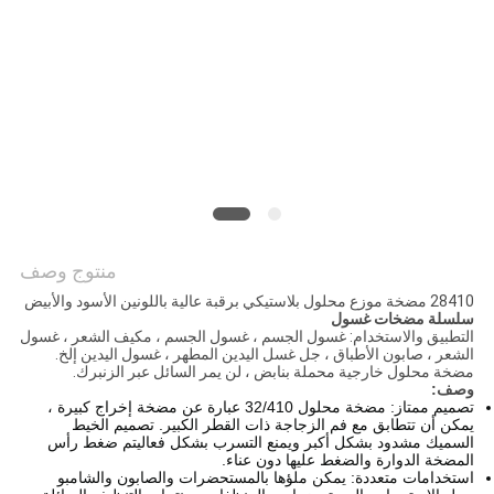
PRIVACY
POLICY
منتوج وصف
28410 مضخة موزع محلول بلاستيكي برقبة عالية باللونين الأسود والأبيض
سلسلة مضخات غسول
التطبيق والاستخدام: غسول الجسم ، غسول الجسم ، مكيف الشعر ، غسول
الشعر ، صابون الأطباق ، جل غسل اليدين المطهر ، غسول اليدين إلخ.
مضخة محلول خارجية محملة بنابض ، لن يمر السائل عبر الزنبرك.
وصف:
تصميم ممتاز: مضخة محلول 32/410 عبارة عن مضخة إخراج كبيرة ،
يمكن أن تتطابق مع فم الزجاجة ذات القطر الكبير. تصميم الخيط
السميك مشدود بشكل أكبر ويمنع التسرب بشكل فعاليتم ضغط رأس
المضخة الدوارة والضغط عليها دون عناء.
استخدامات متعددة: يمكن ملؤها بالمستحضرات والصابون والشامبو