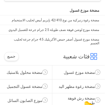
مضخة موزع غسول
مضخة رغوة زنبركية من نوع 42/410 بإبزيم أبيض لحليب الاستحمام
مضخة موزع لوشن فوهة نصف طويلة 2.5 جرام جرعة للغسيل اليدوي
مضخة موزع غسول أصفر حمض الأكريليك 4.5 جرام جرعة لحليب
الجسم
فئات شعبية
جميع
مضخة موزع غسول
مضخة محلول بلاستيك
مضخة رغوة مطهر اليد
مضخة غسول التجميل
مضخة رش فوهة 
موزع الصابون السائل
طويلة