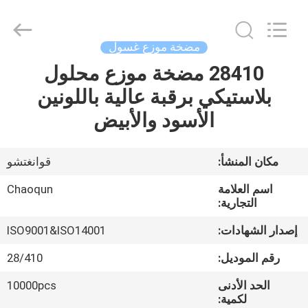
Chaoqun
Plastic
Industry
Co.,
Ltd..
مضخة موزع غسول
All
Rights
28410 مضخة موزع محلول
منزل،
Reserved.
بلاستيكي برقبة عالية باللونين
بيت
الأسود والأبيض
منتجات
مكان المنشأ:
قوانغتشو
معلومات
اسم العلامة
Chaoqun
عنا
التجارية:
إصدار الشهادات:
ISO9001&ISO14001
جولة
رقم الموديل:
28/410
في
الحد الأدنى
10000pcs
المعمل
لكمية: