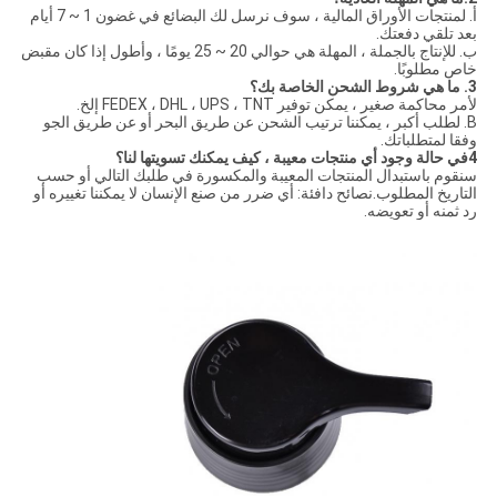
أ. لمنتجات الأوراق المالية ، سوف نرسل لك البضائع في غضون 1 ~ 7 أيام
بعد تلقي دفعتك.
ب. للإنتاج بالجملة ، المهلة هي حوالي 20 ~ 25 يومًا ، وأطول إذا كان مقبض
خاص مطلوبًا.
3
. ما هي شروط الشحن الخاصة بك؟
لأمر محاكمة صغير ، يمكن توفير FEDEX ، DHL ، UPS ، TNT إلخ.
B. لطلب أكبر ، يمكننا ترتيب الشحن عن طريق البحر أو عن طريق الجو
وفقا لمتطلباتك.
4
في حالة وجود أي منتجات معيبة ، كيف يمكنك تسويتها لنا؟
سنقوم باستبدال المنتجات المعيبة والمكسورة في طلبك التالي أو حسب
التاريخ المطلوب.نصائح دافئة: أي ضرر من صنع الإنسان لا يمكننا تغييره أو
رد ثمنه أو تعويضه.