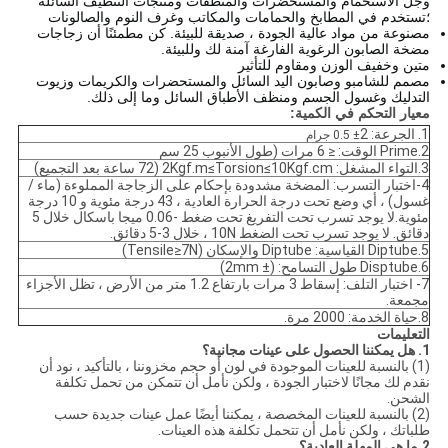
وجل الاستحمام والمستحضرات والمنظفات ومنتجات التنظيف السائلة
؛تستخدم في المطابخ والحمامات والمكاتب وغرف النوم والصالونات
مصنوعة من مواد عالية الجودة ، صديقة للبيئة. كن مطمئنًا أن زجاجات
مضخة الصابون الرغوية الفارغة آمنة لك وللبيئة.
متين وخفيف الوزن ومقاوم للتأثير
مصمم للشامبو وصابون اليد السائل والمستحضرات والكريمات وزيوت
التدليك وغسول الجسم ومنظف الأطباق السائل وما إلى ذلك.
معيار التحكم في الكمية:
1. الجرعة: 2
± 0.5 جرام
2.Prime الوقت: ≤ 6 مرات (طول الأنبوب 25 سم
3.التواء المشغل: 2Kgf.m≤Torsion≤10Kgf.cm (72 ساعة بعد التجميع)
4-اختبار التسرب: المضخة مشدودة بإحكام على الزجاجة المملوءة (ماء /
غسول) ، أي وضع تحت درجة الحرارة العادية ، 43 درجة مئوية و 10 درجة
مئوية.لا يوجد تسرب تحت التفريغ تحت ضغط -0.06 ميجا باسكال خلال 5
دقائق. لا يوجد تسرب تحت الضغط 10N ، خلال 3-5 دقائق.
5.Diptube القياسية: Diptube والإسكان (Tensile≥7N)
6.Disptube طول التسامح: (± 2mm)
7- اختبار التلف: إسقاط 3 مرات بارتفاع 1.2 متر من الأرض ، تظل الأجزاء
مجمعة.
8.حياة الخدمة: 2000 مرة.
التعليمات
1. هل يمكننا الحصول على عينات مجانية؟
(1) بالنسبة للعينات الموجودة في لون أو حجم مخزوننا ، بالتأكيد ، نود أن
نقدم لك مجانًا لاختبار الجودة ، ولكن نأمل أن تتمكن من تحمل تكلفة
الشحن.
(2) بالنسبة للعينات المخصصة ، يمكننا أيضًا عمل عينات جديدة حسب
طلباتك ، ولكن نأمل أن تتحمل تكلفة هذه العينات.
2
.ما هي المهلة العادية؟