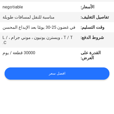
الأسعار:
negotiable
مراقبة
تفاصيل التغليف:
مناسبة للنقل لمسافات طويلة
الجودة
وقت التسليم:
في غضون 25-30 يومًا بعد الإيداع المحسن
اتصل
شروط الدفع:
T / T ، ويسترن يونيون ، موني جرام ، L /
C.
بنا
القدرة على
30000 قطعة / يوم
العرض:
أخبار
افضل سعر
حالات
خريطة
الموقع