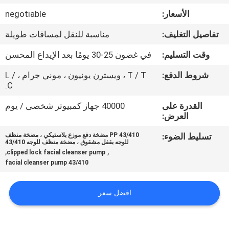
الأسعار:
negotiable
مراقبة
تفاصيل التغليف:
مناسبة للنقل لمسافات طويلة
الجودة
وقت التسليم:
في غضون 25-30 يومًا بعد الإيداع المحسن
اتصل
شروط الدفع:
T / T ، ويسترن يونيون ، موني جرام ، L /
C.
بنا
القدرة على
40000 جهاز كمبيوتر شخصى / يوم
العرض:
أخبار
تسليط الضوء:
PP 43/410 مضخة دفع موزع بلاستيكي ، مضخة منظف
للوجه بقفل مشقوق ، مضخة منظف للوجه 43/410
,
,
clipped lock facial cleanser pump
حالات
43/410 facial cleanser pump
خريطة
افضل سعر
الموقع