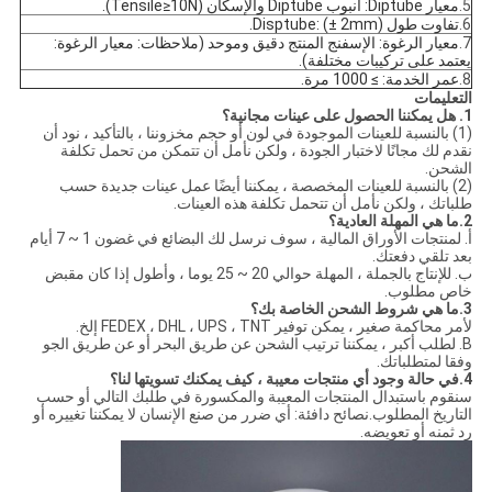
5.
معيار Diptube: أنبوب Diptube والإسكان (Tensile≥10N).
6.
تفاوت طول Disptube: (± 2mm).
7.
معيار الرغوة: الإسفنج المنتج دقيق وموحد (ملاحظات: معيار الرغوة:
يعتمد على تركيبات مختلفة).
8.
عمر الخدمة: ≥ 1000 مرة.
التعليمات
1. هل يمكننا الحصول على عينات مجانية؟
(1) بالنسبة للعينات الموجودة في لون أو حجم مخزوننا ، بالتأكيد ، نود أن
نقدم لك مجانًا لاختبار الجودة ، ولكن نأمل أن تتمكن من تحمل تكلفة
الشحن.
(2) بالنسبة للعينات المخصصة ، يمكننا أيضًا عمل عينات جديدة حسب
طلباتك ، ولكن نأمل أن تتحمل تكلفة هذه العينات.
2
.ما هي المهلة العادية؟
أ. لمنتجات الأوراق المالية ، سوف نرسل لك البضائع في غضون 1 ~ 7 أيام
بعد تلقي دفعتك.
ب. للإنتاج بالجملة ، المهلة حوالي 20 ~ 25 يوما ، وأطول إذا كان مقبض
خاص مطلوب.
3
.ما هي شروط الشحن الخاصة بك؟
لأمر محاكمة صغير ، يمكن توفير FEDEX ، DHL ، UPS ، TNT إلخ.
B. لطلب أكبر ، يمكننا ترتيب الشحن عن طريق البحر أو عن طريق الجو
وفقا لمتطلباتك.
4
.في حالة وجود أي منتجات معيبة ، كيف يمكنك تسويتها لنا؟
سنقوم باستبدال المنتجات المعيبة والمكسورة في طلبك التالي أو حسب
التاريخ المطلوب.نصائح دافئة: أي ضرر من صنع الإنسان لا يمكننا تغييره أو
رد ثمنه أو تعويضه.