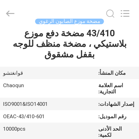
Chaoqun
Plastic
Industry
Co.,
Ltd..
مضخة موزع الصابون الرغوي
All
Rights
43/410 مضخة دفع موزع
منزل،
Reserved.
بلاستيكي ، مضخة منظف للوجه
بيت
بقفل مشقوق
منتجات
مكان المنشأ:
قوانغتشو
معلومات
اسم العلامة
Chaoqun
عنا
التجارية:
إصدار الشهادات:
ISO9001&ISO14001
جولة
رقم الموديل:
601-OEAC-43/410
في
الحد الأدنى
10000pcs
المعمل
لكمية: