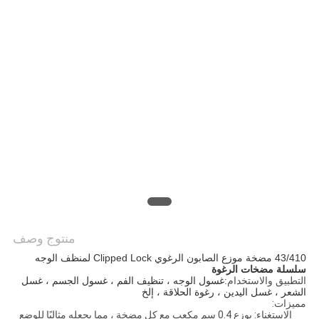
PRIVACY
POLICY
منتوج وصف
43/410 مضخة موزع الصابون الرغوي Clipped Lock لمنظف الوجه
سلسلة مضخات الرغوة
التطبيق والاستخدام:
غسول الوجه ، تنظيف الفم ، غسول الجسم ، غسل
الشعر ، غسل اليدين ، رغوة الحلاقة ، إلخ
مميزات:
الاستغناء: يوزع 0.4 سم مكعب مع كل مضخة ، مما يجعله مثاليًا للوضع