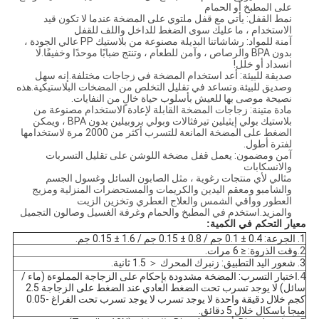
على المطبخ أو الحمام
نمط القفل: يأتي مع قفل ملتوي على المضخة عندما لا تكون قيد
الاستخدام ، ما عليك سوى الضغط للداخل واللف للقفل
آمنة للمواد: رشاشاتنا البديلة مصنوعة من بلاستيك PP عالي الجودة ،
بدون BPA والرصاص ، وآمن للطعام ، وتنتج ضبابًا موحدًا وخفيفًا.لا
انسداد أو خلل!
صديقة للبيئة: أعد استخدام المضخة في زجاجات مختلفة.إنه سهل
وصديق للبيئة.وتساعد في تقليل التخلص من المضخات البلاستيكية.هذه
نصيحة موصى بها للعيش بأسلوب حياة خالٍ من النفايات.
مادة متينة: زجاجات المضخة القابلة لإعادة الاستخدام مصنوعة من
بلاستيك بولي إيثيلين تيرفثالات وبولي بروبيلين بدون BPA ، ويمكن
الضغط على المضخة المانعة للتسرب أكثر من 2000 مرة لاستخدامها
لفترة أطول.
آمن ومضمون: يعمل قفل مضخة اللوشن على تقليل التسربات
والانسكابات
مثالي لأي منتجات رغوية ، مثل الصابون السائل وغسول الجسم
والشامبو ومعقم اليدين والكريمات والمستحضرات المنزلية ومزيج
العطور وواقي الشمس والعلاج العطري وتخزين الزيت
والمزيد.استخدم في المطبخ والحمام وغرفة الغسيل وصالون التجميل
معيار التحكم في الكمية:
1. الجرعة: 0.4 ± 0.1 جم / 0.8 ± 0.15 جم / 1.6 ± 0.15 جم.
2.
وقت الذروة: ≤ 6 مرات.
3. شعور اليد التطبيق: زنبرك المحرك ＜ 1.5 ثانية.
4.
اختبار التسرب: المضخة مشدودة بإحكام على الزجاجة المملوءة (ماء /
سائل) لا يوجد تسرب تحت الضغط العادي عند الضغط على الزجاجة 2.5
كجم خلال دقيقة واحدة لا يوجد تسرب لا يوجد تسرب تحت الفراغ -0.05
ميجا باسكال خلال 5 دقائق.