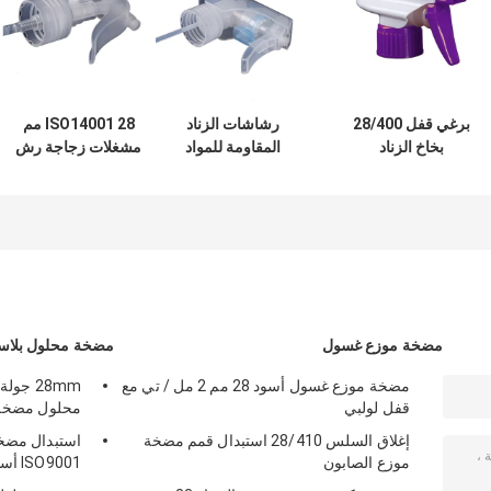
برغي قفل 28/400
رشاشات الزناد
ISO14001 28 مم
بخاخ الزناد
المقاومة للمواد
مشغلات زجاجة رش
البلاستيكي لزجاجة
الكيميائية المقاومة
بديلة لزجاجات السفر
البستنة
للتسرب ، بخاخ الزناد
الحجم
الرغوي الخالي من
BPA
مضخة موزع غسول
مضخة محلول بلاس
مضخة موزع غسول أسود 28 مم 2 مل / تي مع
قفل لولبي
محلول مضخة ل
إغلاق السلس 28/410 استبدال قمم مضخة
استبدال مضخة
موزع الصابون
ISO9001 أسود 24/410