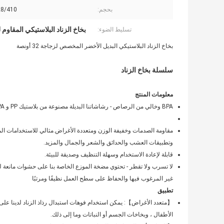
بحجم:
8/410 28/400
بخاخ الزناد البلاستيكي المقاوم لل
تسليط الضوء:
بخاخ الزناد البلاستيكي البديل الأخضر المخصص لزجاجة 32 أونصة
سلسلة بخاخ الزناد
معلومات المنتج
BPA وخالي من الرصاص - رشاشاتنا البديلة مصنوعة من بلاستيك PP و BPA وخالية من الرصاص وآمنة للطعام وتخزينها بشكل فعال وآمن
مقاومة الصدمات وخفيفة الوزن ومتعددة الأغراض.مثالي للاستخدامات ال
وتطبيقات العشب والحدائق والشعر والجمال والمزيد.
قابلة لإعادة الاستخدام وسهلة التنظيف وصديقة للبيئة.
لا تسرب ولا تقطر - تحتوي مضخة الموزع الخاصة بنا على حشوات مانعة لل
غير المرغوب فيها والحفاظ على سطح العمل نظيفًا ومرتبًا
تطبيق
【متعدد الأغراض】: يمكن استخدام فوهات استبدال رذاذ الزناد لدينا على
الأطفال ، وبخاخات الجسم أو النباتات وما إلى ذلك.