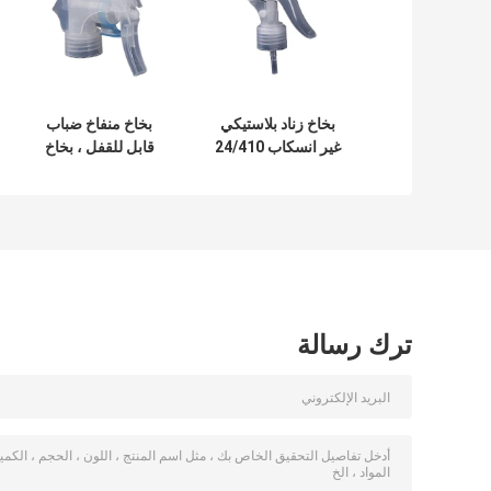
بخاخ زناد بلاستيكي
بخاخ منفاخ ضباب
غير انسكاب 24/410
قابل للقفل ، بخاخ
لزجاجة 32 أونصة
مضخة ضباب ناعم 28
مم
ترك رسالة