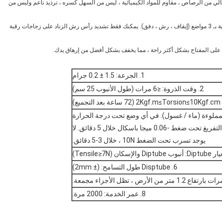
د: رأس الرشاشات البديل مصنوع من بلاستيك PP ، بدون BPA ، خالي من الرصاص ، مقاوم للمواد الكيميائية ، ليس من السهل كسره ، ترذيذ ناعم وليس من
【ثلاثة إعدادات رش: تحتوي رؤوس بخاخ الزناد على أطراف ملتوية قياسية بـ 3 مواضع (إيقاف ، رش ، دفق). يمكنك فقط تشديد رأس رش الزناد على زجاجات رقبة
1. الجرعة: 1.5 ± 0.2 جرام
2. وقت الذروة: ≤6 مرات (طول الأنبوب 25 سم)
لمملوءة (ماء / غسول). في أي وضع تحت درجة الحرارة
العادية ، 43 درجة مئوية و 10 درجة مئوية.لا يوجد تسرب تحت التفريغ تحت ضغط -0.06 ميجا باسكال خلال 5 دقائق. لا
يوجد تسرب تحت الضغط 10N ، خلال 3-5 دقائق.
6. Disptube طول التسامح: (± 2mm)
8. عمر الخدمة: 2000 مرة.