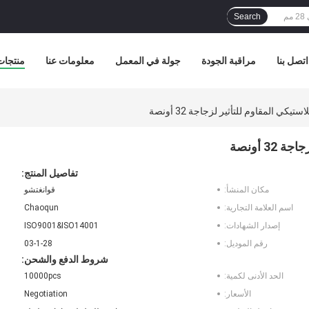
Search
اتصل بنا
مراقبة الجودة
جولة في المعمل
معلومات عنا
منتجات
تفاصيل المنتج:
مكان المنشأ:
قوانغتشو
اسم العلامة التجارية:
Chaoqun
إصدار الشهادات:
ISO9001&ISO14001
رقم الموديل:
03-1-28
شروط الدفع والشحن:
الحد الأدنى لكمية:
10000pcs
الأسعار:
Negotiation