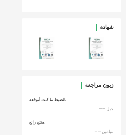
شهادة
زبون مراجعة
بالضبط ما كنت أتوقعه.
—— جيل
منتج رائع.
—— بنيامين