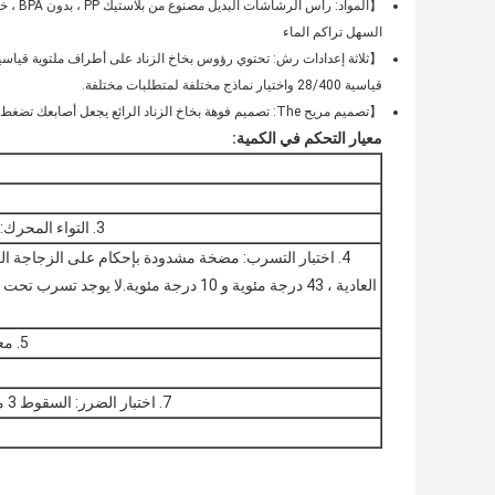
【الموا
السهل تراكم الماء
قياسية 28/400 واختيار نماذج مختلفة لمتطلبات مختلفة.
【تصميم مريح The: تصميم فوهة بخاخ الزناد الرائع يجعل أصابعك تضغط على المفتاح بشكل أكثر راحة ، مما يخفف بشكل أفضل من إرهاق يدك.
معيار التحكم في الكمية:
3. التواء المحرك: 2Kgf.m≤Torsion≤10Kgf.cm (72 ساعة بعد التجميع)
4. اختبار التسرب: مضخة مشدودة بإحكام على الزجاجة ا
5. معيار Diptube: أنبوب Diptube والإسكان (Tensile≥7N)
7. اختبار الضرر: السقوط 3 مرات بارتفاع 1.2 متر من الأرض ، تظل الأجزاء مجمعة.