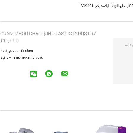
,
بخاخ الزناد البلاستيكي ISO9001
GUANGZHOU CHAOQUN PLASTIC INDUSTRY
CO., LTD.
fzchen
اتصل شخص:
+8613928825605
الهاتف ::