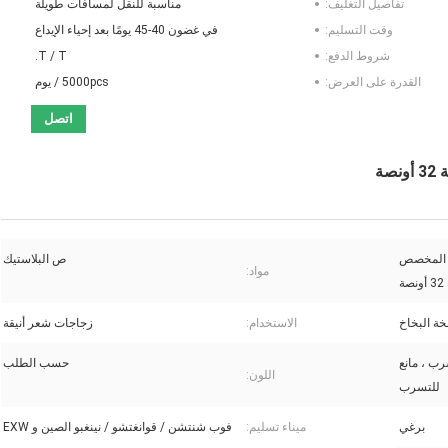
تفاصيل التغليف:
مناسبة للنقل لمسافات طويلة
وقت التسليم:
في غضون 40-45 يومًا بعد إحياء الإيداع
شروط الدفع:
T / T.
القدرة على العرض:
5000pcs / يوم
اتصل
ضر المخصص
ص البلاستيك
مواد:
ة
ة البخاخ
الاستخدام:
زجاجات شعر أنيقة
رب ، مانع
حسب الطلب
اللون:
للتسرب
برغي
ميناء تسليم:
فوب شنتشن / قوانغتشو / نينغبو الصين و EXW