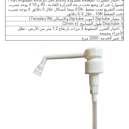
4. اختبار التسرب: المضخة مشدودة بإحكام على الزجاجة المملوءة (ماء /
غسول). في أي وضع تحت درجة الحرارة العادية ، 43 و 10.لا يوجد تسرب
تحت التفريغ تحت ضغط -0.06 ميجا باسكال خلال 5 دقائق. لا يوجد تسرب
تحت الضغط 10N ، خلال 3-5 دقائق.
5. معيار Diptube: أنبوب Diptube والإسكان (Tensile≥7N)
6. Disptube طول التسامح: (± 2mm)
7. اختبار الضرر: السقوط 3 مرات بارتفاع 1.2 متر من الأرض ، تظل
الأجزاء مجمعة.
8. عمر الخدمة: 2000 مرة.