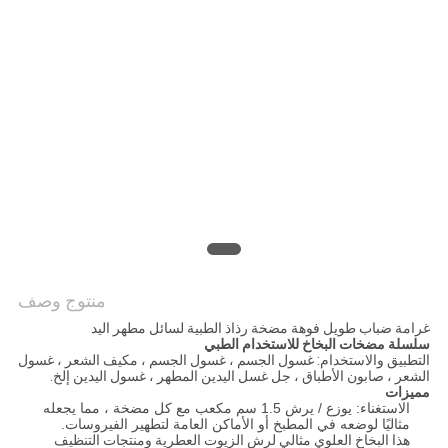
PRIVACY
POLICY
منتوج وصف
غرامة ضباب طويل فوهة مضخة رذاذ الطبية لسائل مطهر اليد
سلسلة مضخات البخاخ للاستخدام الطبي
التطبيق والاستخدام: غسول الجسم ، غسول الجسم ، مكيف الشعر ، غسول
الشعر ، صابون الأطباق ، جل غسل اليدين المطهر ، غسول اليدين إلخ.
مميزات
الاستغناء: يوزع / يرش 1.5 سم مكعب مع كل مضخة ، مما يجعله
مثاليًا لوضعه في المطبخ أو الأماكن العامة لتطهير الفيروسات.
هذا البخاخ العلوي مثالي لرش الزيوت العطرية ومنتجات التنظيف