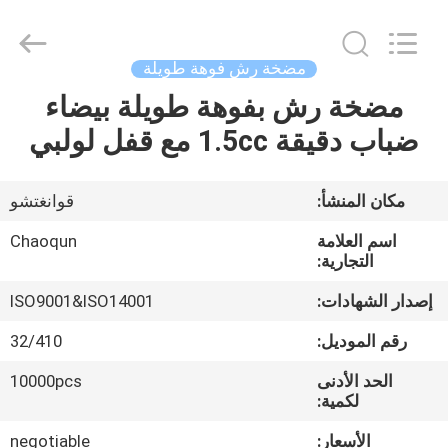
محلول
بلاستيك
supplier.
Copyright
©
مضخة رش فوهة طويلة
2021
-
2025
مضخة رش بفوهة طويلة بيضاء
منزل،
Guangzhou
Chaoqun
ضباب دقيقة 1.5cc مع قفل لولبي
بيت
Plastic
Industry
Co.,
Ltd..
All
منتجات
Rights
مكان المنشأ:
قوانغتشو
Reserved.
اسم العلامة
Chaoqun
معلومات
التجارية:
عنا
إصدار الشهادات:
ISO9001&ISO14001
رقم الموديل:
32/410
جولة
الحد الأدنى
10000pcs
في
لكمية:
المعمل
الأسعار:
negotiable