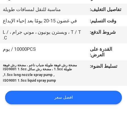
تفاصيل التغليف:
مناسبة للنقل لمسافات طويلة
مراقبة
وقت التسليم:
في غضون 15-20 يومًا بعد إحياء الإيداع
الجودة
شروط الدفع:
T / T ، ويسترن يونيون ، موني جرام ، L /
C.
اتصل
القدرة على
10000PCS / يوم
بنا
العرض:
تسليط الضوء:
مضخة رش فوهة طويلة ضباب ناعم ، مضخة رش فوهة
أخبار
طويلة 1.5cc ، مضخة رش سائل ISO9001 1.5cc
,
,
1.5cc long nozzle spray pump
ISO9001 1.5cc liquid spray pump
حالات
افضل سعر
خريطة
الموقع