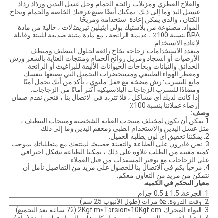
والعلاج العطري ومزيلات رائحة الحمام وجل غسل اليدين ورذاذ رذاذ
غسيل اليد وما إلى ذلك. يمكنك أيضًا صنع غرفتك الخاصة والحمام وبخاخ
الكتان ، والذي يمكن إعادة استخدامه ومريحًا.
المواد: مصنوعة من بلاستيك بولي ايثيلين تيريفثالات ، خالية من مادة
BPA بنسبة 100٪ ، عديمة الرائحة ، مع مادة متينة صديقة للبيئة وقابلة
لإعادة الاستخدام
متعدد الاستخدامات: زجاجة بخاخ رائعة لحلول التنظيف ومنظف
الأرضيات أو السجاد ومزيل روائح الحمام ومنتجات العناية بالشعر ورش
الحدائق والنباتات وبخاخات الحيوانات الأليفة للبراغيث أو الرائحة
ومعطر الهواء الطبيعي ومستحضرات التجميل التي تصنعها بنفسك
مانع للتسرب: رش مضخة مع قفل ملتوي ، تأكد من أنك تحمل آمنًا
ومضادًا للتسرب.الزجاجات البلاستيكية أكثر أمانًا من الزجاجات.
إذا كانت لديك أي مشاكل ، فلا تتردد في الاتصال بنا ، فنحن نقدم ضمان
إرضاء عملائنا بنسبة 100٪
وصف:
1.يمكن أن يكون لمختلف منتجات العناية الشخصية ومنتجات التنظيف ،
مثل غسل اليدين والاستخدام الطبي ومعقم اليدين وما إلى ذلك
2. يمكننا تحقيق أي لون يطلبه العميل.
3. نحن قادرون على الطباعة والتعبئة خصيصًا لمنتجك مع متطلباتك بموجب
كمية معينة من الطلب.علاوة على ذلك ، يمكننا الطباعة بشكل احترافي
على الزجاجات مع توفير المستندات من قبل العملاء.
4. مرحبا بكم في الاتصال بنا للحصول على مزيد من التفاصيل نأمل أن
نتمكن من مزيد من التعاون معكم.
معيار التحكم في الكمية:
1. الجرعة: 1.5 ± 0.5 جرام
2. وقت الذروة: ≤6 مرات (طول الأنبوب 25 سم)
3. التواء المحرك: 2Kgf.m≤Torsion≤10Kgf.cm (72 ساعة بعد التجميع)