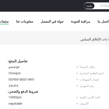
بحث
اتصل بنا
مراقبة الجودة
جولة في المعمل
معلومات عنا
منتجات
 ذات الإغلاق السلس
تفاصيل المنتج:
مكان المنشأ:
قوانغتشو
اسم العلامة التجارية:
Chaoqun
إصدار الشهادات:
ISO9001&ISO14001
رقم الموديل:
24/410
شروط الدفع والشحن:
الحد الأدنى لكمية:
10000pcs
الأسعار:
negotiable