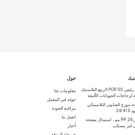
حول
تيك
28mm جولة رئيس PCR SS الربيع البلاستيك
معلومات عنا
زجاجات الحيوانات الأليفة
جولة في المعمل
 موزع الصابون البلاستيكي
مراقبة الجودة
اتصل بنا
مضخة محلول PP 24 مم ، استبدال مضخة
ل غير مسكب
أخبار
خريطة الموقع