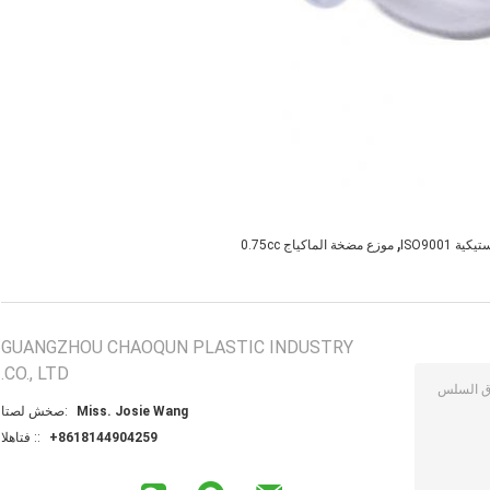
,
 ISO9001
موزع مضخة الماكياج 0.75cc
GUANGZHOU CHAOQUN PLASTIC INDUSTRY
CO., LTD.
Miss. Josie Wang
اتصل شخص:
+8618144904259
الهاتف ::