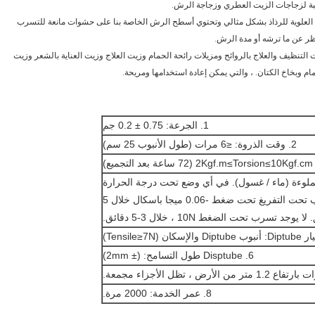
 العلوية للرذاذ بشكل مثالي وتحتوي أسطح الرش الخاصة بنا على حشوات مانعة للتسرب
ظر عن ما ترشه أو مدة الرش.
لتنظيف والعلاج بالروائح ومزيلات رائحة الحمام وزيت العلاج وزيت العناية بالشعر وزيت
ام وبخاخ الكتان. ، والتي يمكن إعادة استخدامها ومريحة.
1. الجرعة: 0.75 ± 0.2 جم
2. وقت الذروة: ≤6 مرات (طول الأنبوب 25 سم)
مملوءة (ماء / غسول). في أي وضع تحت درجة الحرارة
العادية ، 43 درجة مئوية و 10 درجة مئوية.لا يوجد تسرب تحت التفريغ تحت ضغط -0.06 ميجا باسكال خلال 5
ا يوجد تسرب تحت الضغط 10N ، خلال 3-5 دقائق.
6. Disptube طول التسامح: (± 2mm)
8. عمر الخدمة: 2000 مرة.