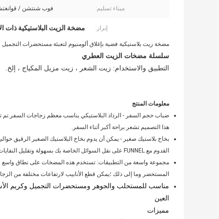
ميناء تسليم:
فوب شنتشن / قوانغتشو و
مضخة الزيت البلاستيكية ذات ا
إبراز:
مضخة زيت بلاستيكية فضية بإغلاق ألومنيوم لتعبئة مستحضرات التجميل
سلسلة مضخات الزيت العطري
التطبيق والاستخدام: زيت الشعر ، زيت مزيل المكياج ، إلخ.
معلومات المنتج
ضباب حجم السفر - الرذاذ البلاستيكي يناسب معظم زجاجات السفر.تم ت
هذا التصميم تشعر براحة أكبر أثناء السفر.
القدوم مع FUNNEL على نقل السوائل الخاصة بك بسهولة وتقليل النفايات.
مجموعة واسعة من التطبيقات: تستخدم هذه المضخات على نطاق واسع ل
المستحضر وما إلى ذلك ؛يمكن قطع الأنابيب لارتفاعات مختلفة من الزج
مناسب للمستحلب والجوهر ومستحضرات التجميل وكريم الأس
العين
مميزات