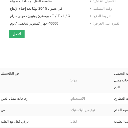
تفاصيل التغليف:
مناسبة للنقل لمسافات طويلة
وقت التسليم:
في غضون 15-20 يومًا بعد إحياء الإيداع
شروط الدفع:
T / T ، L / C ، ويسترن يونيون ، موني جرام
القدرة على العرض:
40000 جهاز كمبيوتر شخصى / يوم
اتصل
 التجميل
ص البلاستيك
نتجات مصل
مواد:
الدم
ت العطري
الاستخدام:
زجاجات مصل العين
يم الختم
نوع من البلاستيك:
ص
 الطلب
قفل:
برغي قفل مع اغطية