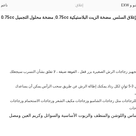
 EXW
إغلاق:
ناعم
لإغلاق السلس
مضخة الزيت البلاستيكية 0.75cc
مضخة محلول التجميل 0.75cc
,
,
جهيز زجاجات الرش الصغيرة بزر قفل ، الفوهة ضيقة ، لا تقلق بشأن التسرب.سيجعلك
بخاخ بلاستيك صغير - يمكن أن يدوم بخاخ البلاستيك الصغير الرقيق حوالي 3-5 ثوانٍ لكل رذاذ.يمكنك إطالة الرش عن طريق سحب الرأس.يمكن أن يساعدك
لزجاجات مثل زجاجات الشامبو وزجاجات مكيف الشعر وزجاجات الاستحمام وزجاجات
اجات
اس واللوشن والمنظف والزيوت الأساسية والسوائل وكريم العين ومصل