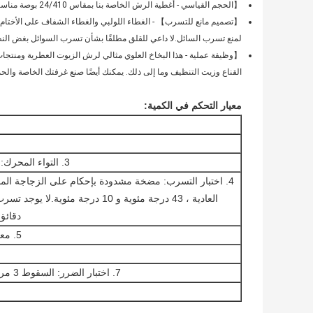
【الحجم القياسي - أغطية الرش الخاصة بنا بمقاس 24/410 بوصة مناسبة لزجاجات الزيت العطري وزجاجة الرش.
【تصميم مانع للتسرب】 - الغطاء اللولبي والغطاء الشفاف على الأختام
لمنع تسرب السائل.لا داعي للقلق مطلقًا بشأن تسرب السوائل بغض الن
【وظيفة عملية - هذا البخاخ العلوي مثالي لرش الزيوت العطرية ومنتجات ا
القناع وزيت التنظيف وما إلى ذلك. يمكنك أيضًا صنع غرفتك الخاصة والحم
معيار التحكم في الكمية:
3. التواء المحرك: 2Kgf.m≤Torsion≤10Kgf.cm (72 ساعة بعد التجميع)
4. اختبار التسرب: مضخة مشدودة بإحكام على الزجاجة ال
دقائق. ل
5. معيار Diptube: أنبوب Diptube والإسكان (Tensile≥7N)
7. اختبار الضرر: السقوط 3 مرات بارتفاع 1.2 متر من الأرض ، تظل الأجزاء مجمعة.