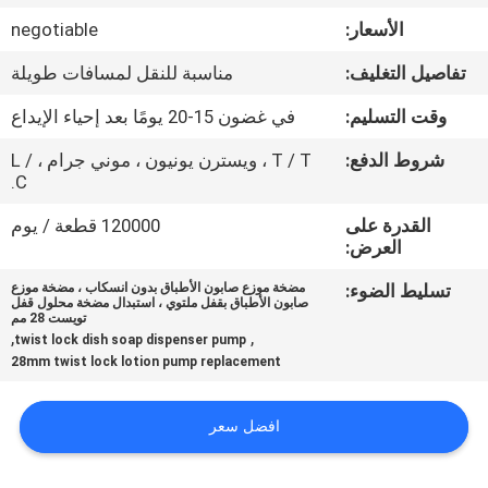
الأسعار:
negotiable
مراقبة
تفاصيل التغليف:
مناسبة للنقل لمسافات طويلة
الجودة
وقت التسليم:
في غضون 15-20 يومًا بعد إحياء الإيداع
اتصل
شروط الدفع:
T / T ، ويسترن يونيون ، موني جرام ، L /
C.
بنا
القدرة على
120000 قطعة / يوم
العرض:
أخبار
تسليط الضوء:
مضخة موزع صابون الأطباق بدون انسكاب ، مضخة موزع
صابون الأطباق بقفل ملتوي ، استبدال مضخة محلول قفل
تويست 28 مم
حالات
,
,
twist lock dish soap dispenser pump
28mm twist lock lotion pump replacement
خريطة
افضل سعر
الموقع