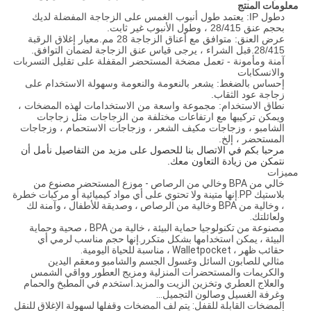
معلومات المنتج
د
طول IP: يعتمد طول أنبوب الغمس على الزجاجة المفضلة لديك
بحجم عنق 28/415 ، وطول الأنبوب غير ثابت.
عرض العنق: متوافق مع أعناق الزجاجة 28 مم.معيار إغلاق الرقبة
28/415.قبل الشراء ، يرجى قياس عنق الزجاجة لضمان التوافق.
آمنة ومأمونة - تعمل مضخة المستحضر المقفلة على تقليل التسربات
والانسكابات
إحساس بالضغط: يشعر بالنعومة والنعومة وسهولة الاستخدام على
زجاجة عود الثقاب.
نطاق الاستخدام: مجموعة واسعة من الاستخدامات لهذه المضخات ،
ويمكن تركيبها مع ارتفاعات مختلفة من الزجاجات مثل زجاجات
الشامبو ، وزجاجات مكيف الشعر ، وزجاجات الاستحمام ، وزجاجات
المستحضر ، إلخ.
مرحبا بكم في الاتصال بنا للحصول على مزيد من التفاصيل
نأمل أن
نتمكن من زيادة التعاون معك
.
مميزات
خالي من BPA وخالي من الرصاص - موزع المستحضر مصنوع من
بلاستيك PP.إنها متينة ولا تحتوي على أي مواد كيميائية أو مركبات خطرة
، وخالية من BPA وخالية من الرصاص ، وصديقة للأطفال ، وآمنة لك
ولعائلتك.
مصنوعة من تكنولوجيا حماية البيئة ، خالية من BPA ، صحية وحماية
البيئة ، يمكن استخدامها بشكل متكرر.إنها حجم مناسب لرمي أي
حقائب ظهر ، Walletpocket ، مناسبة للحياة اليومية.
مثالي للصابون السائل وغسول الجسم والشامبو ومعقم اليدين
والكريمات والمستحضرات المنزلية ومزيج العطور وواقي الشمس
والعلاج العطري وتخزين الزيت والمزيد.استخدم في المطبخ والحمام
وغرفة الغسيل وصالون التجميل...
المضخات القابلة للقفل: يتم لف المضخات وقفلها لسهولة الإغلاق للنقل