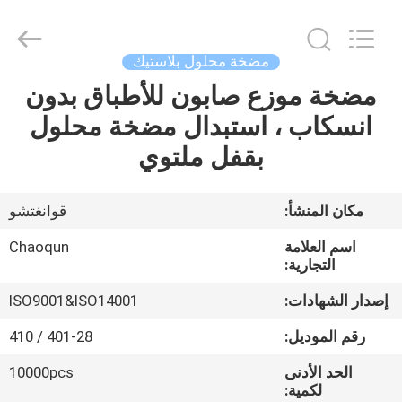
Chaoqun
Plastic
Industry
Co.,
Ltd..
مضخة محلول بلاستيك
All
Rights
مضخة موزع صابون للأطباق بدون
منزل،
Reserved.
انسكاب ، استبدال مضخة محلول
بيت
بقفل ملتوي
منتجات
مكان المنشأ:
قوانغتشو
معلومات
اسم العلامة
Chaoqun
عنا
التجارية:
إصدار الشهادات:
ISO9001&ISO14001
جولة
رقم الموديل:
401-28 / 410
في
الحد الأدنى
10000pcs
المعمل
لكمية: