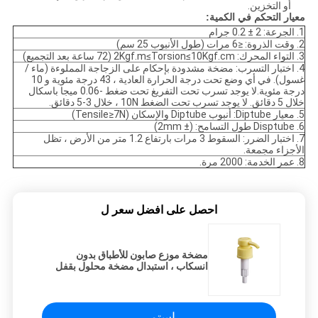
أو التخزين.
معيار التحكم في الكمية:
1. الجرعة: 2 ± 0.2 جرام
2. وقت الذروة: ≤6 مرات (طول الأنبوب 25 سم)
3. التواء المحرك: 2Kgf.m≤Torsion≤10Kgf.cm (72 ساعة بعد التجميع)
4. اختبار التسرب: مضخة مشدودة بإحكام على الزجاجة المملوءة (ماء /
غسول). في أي وضع تحت درجة الحرارة العادية ، 43 درجة مئوية و 10
درجة مئوية.لا يوجد تسرب تحت التفريغ تحت ضغط -0.06 ميجا باسكال
خلال 5 دقائق. لا يوجد تسرب تحت الضغط 10N ، خلال 3-5 دقائق.
5. معيار Diptube: أنبوب Diptube والإسكان (Tensile≥7N)
6. Disptube طول التسامح: (± 2mm)
7. اختبار الضرر: السقوط 3 مرات بارتفاع 1.2 متر من الأرض ، تظل
الأجزاء مجمعة.
8. عمر الخدمة: 2000 مرة.
احصل على افضل سعر ل
مضخة موزع صابون للأطباق بدون
انسكاب ، استبدال مضخة محلول بقفل
ملتوي
استمر