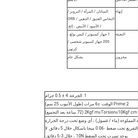
إنهاء
الساتان / المرآة / البرونز /
النحاس العتيق / الذهبي / ORB
/ الأسود / الأبيض ، إلخ.
التعبئة
1 جهاز كمبيوتر / كيس بولغ ،
200 جهاز كمبيوتر شخصى /
كرتون
مخزون
بشكل عام
1. الجرعة: 4 ± 0.5 جرام
2.Prime الوقت: ≤6 مرات (طول الأنبوب 25 سم)
 المملوءة (ماء / غسول) ، أي وضع تحت درجة الحرارة
العادية ، 43 درجة مئوية و 10 درجة مئوية.لا يوجد تسرب تحت التفريغ تحت ضغط -0.06 ميجا باسكال خلال 5 دقائق. لا
يوجد تسرب تحت الضغط 10N ، خلال 3-5 دقائق.