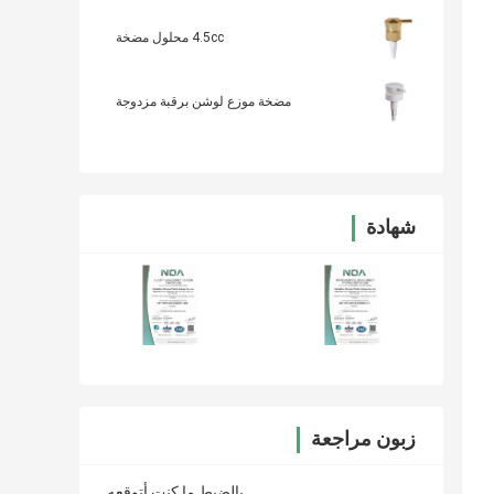
4.5cc محلول مضخة
مضخة موزع لوشن برقبة مزدوجة
شهادة
زبون مراجعة
بالضبط ما كنت أتوقعه.