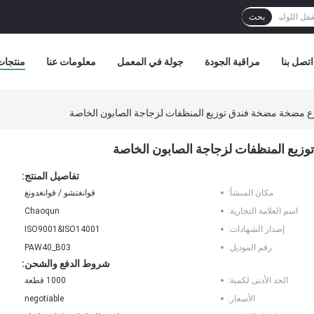
بحث
اتصل بنا
مراقبة الجودة
جولة في المعمل
معلومات عنا
منتجات
تفاصيل المنتج:
مكان المنشأ:
قوانغتشو / قوانغدونغ
اسم العلامة التجارية:
Chaoqun
إصدار الشهادات:
ISO9001&ISO14001
رقم الموديل:
PAW40_B03
شروط الدفع والشحن:
الحد الأدنى لكمية:
1000 قطعة
الأسعار:
negotiable