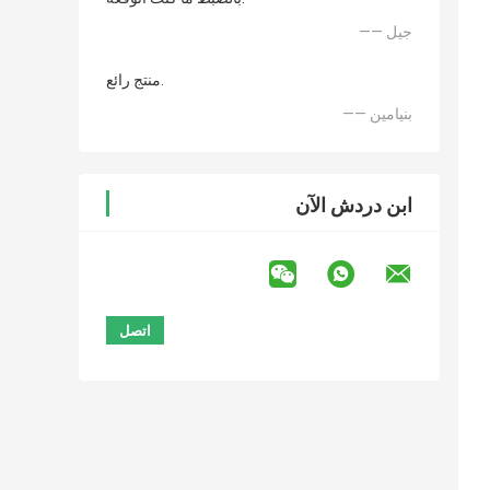
—— جيل
منتج رائع.
—— بنيامين
ابن دردش الآن