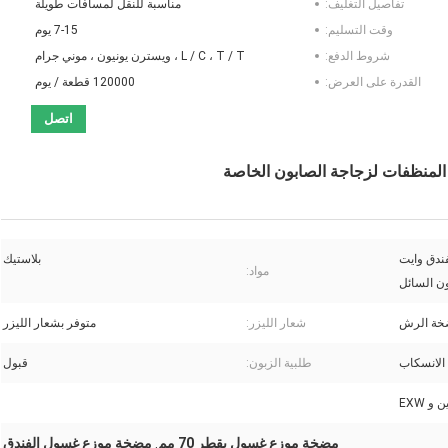
تفاصيل التغليف:
مناسبة للنقل لمسافات طويلة
وقت التسليم:
7-15 يوم
شروط الدفع:
L / C ، T / T ، ويسترن يونيون ، موني جرام
القدرة على العرض:
120000 قطعة / يوم
اتصل
ندق وايت
بلاستيك
مواد:
ن السائل
خة الرش
شعار الليزر:
متوفر بشعار الليزر
الانسكاب
طلبية الزبون:
قبول
 EXW
مضخة موزع غسول بقطر 70 مم
مضخة موزع غسول الفندق
,