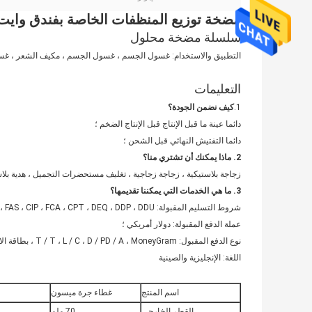
مضخة توزيع المنظفات الخاصة بفندق وايت 
سلسلة مضخة محلول
التطبيق والاستخدام: غسول الجسم ، غسول الجسم ، مكيف الشعر ، غسول
التعليمات
1.
كيف نضمن الجودة؟
دائما عينة ما قبل الإنتاج قبل الإنتاج الضخم ؛
دائما التفتيش النهائي قبل الشحن ؛
2. ماذا يمكنك أن تشتري منا؟
زجاجة بلاستيكية ، زجاجة زجاجية ، تغليف مستحضرات التجميل ، هدية بلاست
3. ما هي الخدمات التي يمكننا تقديمها؟
شروط التسليم المقبولة: FOB ، CFR ، CIF ، EXW ، FAS ، CIP ، FCA ، CPT ، DEQ ، DDP ، DDU ، التوصيل السريع ، DAF ، DES ；
عملة الدفع المقبولة: دولار أمريكي ؛
نوع الدفع المقبول: T / T ، L / C ، D / PD / A ، MoneyGram ، بطاقة الائتمان ؛
اللغة: الإنجليزية والصينية
اسم المنتج
غطاء جرة ميسون
القطر الخارجي
70 ملم