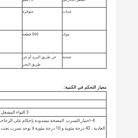
عينات
متوفرة
موك
500 قطعة
شحنة
عن طريق البريد أو عن
طريق البحر
معيار التحكم في الكمية:
3.التواء المشغل: 2Kgf.m≤Torsion≤10Kgf.cm (72 ساعة بعد التجميع)
4-اختبار التسرب: المضخة مشدودة بإحكام على الزجاجة