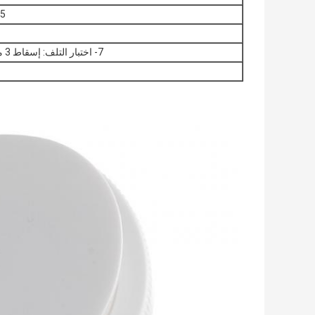
5.Diptube القياسية: Diptube و الإسكان (Tensile≥7N)
7- اختبار التلف: إسقاط 3 مرات بارتفاع 1.2 متر من الأرض ، تظل الأجزاء مجمعة.