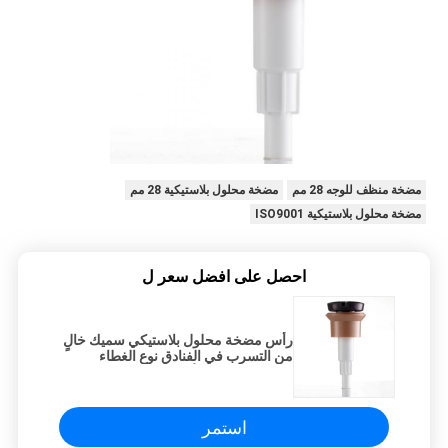
مضخة منظف للوجه 28 مم
مضخة محلول بلاستيكية 28 مم
مضخة محلول بلاستيكية ISO9001
احصل على افضل سعر ل
رأس مضخة محلول بلاستيكي سميك خالٍ
من التسرب في الفنادق نوع الغطاء
العمودي البني والأرجواني
استمر