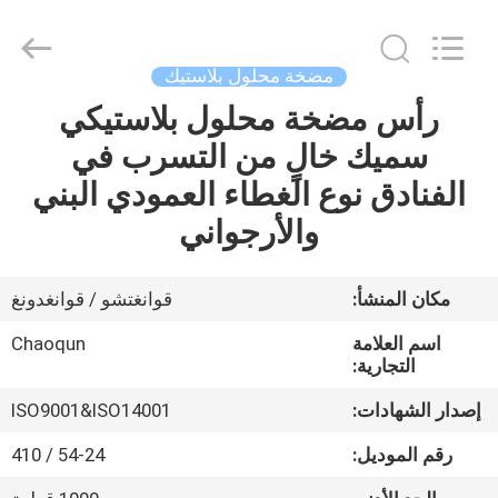
Chaoqun
Plastic
Industry
Co.,
Ltd..
مضخة محلول بلاستيك
All
Rights
رأس مضخة محلول بلاستيكي
منزل،
Reserved.
سميك خالٍ من التسرب في
بيت
الفنادق نوع الغطاء العمودي البني
منتجات
والأرجواني
معلومات
مكان المنشأ:
قوانغتشو / قوانغدونغ
عنا
اسم العلامة
Chaoqun
التجارية:
جولة
إصدار الشهادات:
ISO9001&ISO14001
في
رقم الموديل:
54-24 / 410
المعمل