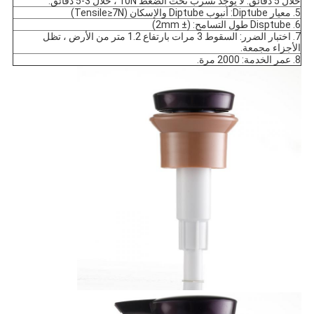
خلال 5 دقائق. لا يوجد تسرب تحت الضغط 10N ، خلال 3-5 دقائق.
5. معيار Diptube: أنبوب Diptube والإسكان (Tensile≥7N)
6. Disptube طول التسامح: (± 2mm)
7. اختبار الضرر: السقوط 3 مرات بارتفاع 1.2 متر من الأرض ، تظل
الأجزاء مجمعة.
8. عمر الخدمة: 2000 مرة.