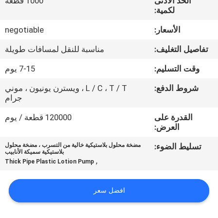
الحد الأدنى
1000 قطعة
لكمية:
مراقبة
الأسعار:
negotiable
الجودة
تفاصيل التغليف:
مناسبة للنقل لمسافات طويلة
اتصل
وقت التسليم:
7-15 يوم
بنا
شروط الدفع:
L / C ، T / T ، ويسترن يونيون ، موني
جرام
أخبار
القدرة على
120000 قطعة / يوم
العرض:
تسليط الضوء:
مضخة محلول بلاستيكية خالية من التسرب ، مضخة محلول
حالات
بلاستيكية سميكة الأنابيب
,
Thick Pipe Plastic Lotion Pump
خريطة
افضل سعر
الموقع