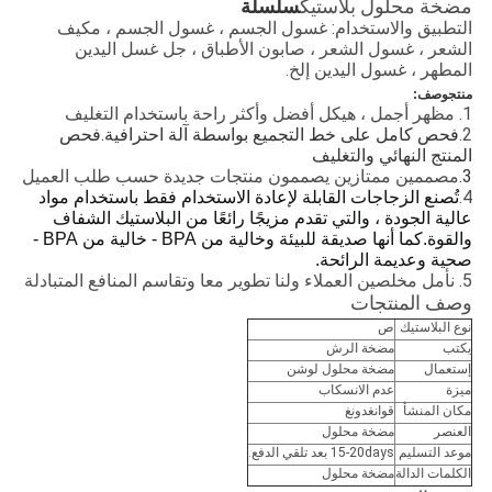
مضخة محلول بلاستيك
سلسلة
التطبيق والاستخدام: غسول الجسم ، غسول الجسم ، مكيف
الشعر ، غسول الشعر ، صابون الأطباق ، جل غسل اليدين
المطهر ، غسول اليدين إلخ.
منتج
وصف:
1. مظهر أجمل ، هيكل أفضل وأكثر راحة باستخدام التغليف
2.
فحص كامل على خط التجميع بواسطة آلة احترافية.فحص 
المنتج النهائي والتغليف
3.
مصممين ممتازين يصممون منتجات جديدة حسب طلب العميل
4.
تُصنع الزجاجات القابلة لإعادة الاستخدام فقط باستخدام مواد
عالية الجودة ، والتي تقدم مزيجًا رائعًا من البلاستيك الشفاف
والقوة.كما أنها صديقة للبيئة وخالية من BPA - خالية من BPA -
صحية وعديمة الرائحة.
5. نأمل مخلصين العملاء ولنا تطوير معا وتقاسم المنافع المتبادلة
وصف المنتجات
نوع البلاستيك
ص
يكتب
مضخة الرش
إستعمال
مضخة محلول لوشن
ميزة
عدم الانسكاب
مكان المنشأ
قوانغدونغ
العنصر
مضخة محلول
موعد التسليم
15-20days بعد تلقي الدفع.
الكلمات الدالة
مضخة محلول