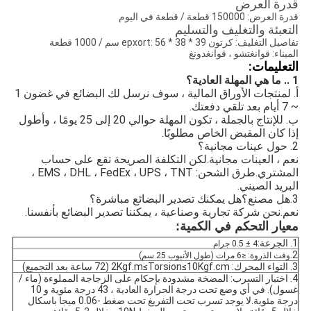
قدرة العرض
قدرة العرض: 150000 قطعة / قطعة في اليوم
التعبئة والتغليف والتسليم
تفاصيل التغليف: كرتون epxort: 56 * 38 * 39 سم / 1000 قطعة
الميناء: قوانغتشو ، قوانغدونغ
التعليمات:
1 .. ما هي المهلة العادية؟
أ. لمنتجات الأوراق المالية ، سوف نرسل لك البضائع في غضون 1
~ 7 أيام بعد تلقي دفعتك.
ب. للإنتاج بالجملة ، تكون المهلة حوالي 20 إلى 25 يومًا ، وأطول
إذا كان المقبض الخاص مطلوبًا.
2. حول عينات مجانية؟
نعم ، العينات مجانية.لكن التكلفة الصريحة تقع على حساب 
المشتري.طرق الشحن: EMS ، DHL ، FedEx ، UPS ، TNT ، 
البريد الصيني.
3.
هل مصنع؟هل يمكنك تصدير البضائع مباشرة؟
نعم.نحن شركة تجارية وصناعية ، يمكننا تصدير البضائع بأنفسنا.
معيار التحكم في الكمية:
1. الجرعة:
4 ± 0.5 جرام
2.
وقت الذروة: ≤6 مرات (طول الأنبوب 25 سم)
3. التواء المحرك: 2Kgf.m≤Torsion≤10Kgf.cm (72 ساعة بعد التجميع)
4. اختبار التسرب: المضخة مشدودة بإحكام على الزجاجة المملوءة (ماء /
غسول). في أي وضع تحت درجة الحرارة العادية ، 43 درجة مئوية و 10
درجة مئوية.لا يوجد تسرب تحت التفريغ تحت ضغط -0.06 ميجا باسكال