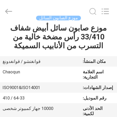
Chaoqun
Plastic
Industry
Co.,
Ltd..
موزع الصابون السائل
All
Rights
موزع صابون سائل أبيض شفاف
منزل،
Reserved.
33/410 رأس مضخة خالية من
بيت
التسرب من الأنابيب السميكة
منتجات
مكان المنشأ:
قوانغتشو / قوانغدونغ
معلومات
اسم العلامة
Chaoqun
عنا
التجارية:
إصدار الشهادات:
ISO9001&ISO14001
جولة
رقم الموديل:
64-33 / 410
في
الحد الأدنى
10000 جهاز كمبيوتر شخصى
المعمل
لكمية: