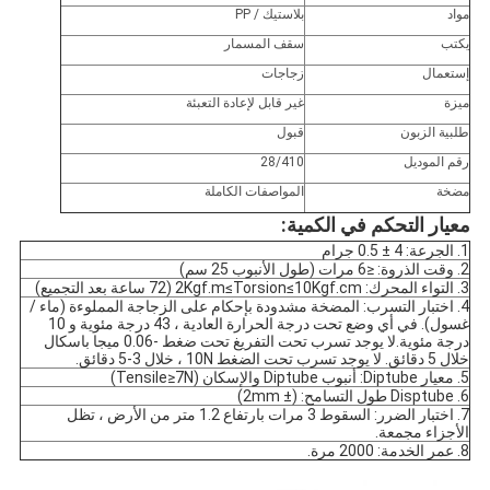
مواد
بلاستيك / PP
يكتب
سقف المسمار
إستعمال
زجاجات
ميزة
غير قابل لإعادة التعبئة
طلبية الزبون
قبول
رقم الموديل
28/410
مضخة
المواصفات الكاملة
معيار التحكم في الكمية:
1. الجرعة: 4 ± 0.5 جرام
2. وقت الذروة: ≤6 مرات (طول الأنبوب 25 سم)
3. التواء المحرك: 2Kgf.m≤Torsion≤10Kgf.cm (72 ساعة بعد التجميع)
4. اختبار التسرب: المضخة مشدودة بإحكام على الزجاجة المملوءة (ماء /
غسول). في أي وضع تحت درجة الحرارة العادية ، 43 درجة مئوية و 10
درجة مئوية.لا يوجد تسرب تحت التفريغ تحت ضغط -0.06 ميجا باسكال
خلال 5 دقائق. لا يوجد تسرب تحت الضغط 10N ، خلال 3-5 دقائق.
5. معيار Diptube: أنبوب Diptube والإسكان (Tensile≥7N)
6. Disptube طول التسامح: (± 2mm)
7. اختبار الضرر: السقوط 3 مرات بارتفاع 1.2 متر من الأرض ، تظل
الأجزاء مجمعة.
8. عمر الخدمة: 2000 مرة.