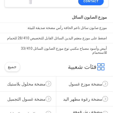
CONTACT
موزع الصابون السائل
موزع صابون سائل ناعم الحافة رأس مضخة صديقة للبيئة
اضغط على موزع معقم اليدين السائل القابل للتخصيص 28/410 للحمام
أبيض وأسود مصباح مكتبي نوع موزع الصابون السائل 33/410
للاستحمام
فئات شعبية
جميع
مضخة موزع غسول
مضخة محلول بلاستيك
مضخة رغوة مطهر اليد
مضخة غسول التجميل
مضخة رش فوهة 