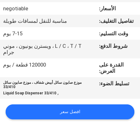
الأسعار:
negotiable
مراقبة
تفاصيل التغليف:
مناسبة للنقل لمسافات طويلة
الجودة
وقت التسليم:
7-15 يوم
اتصل
شروط الدفع:
L / C ، T / T ، ويسترن يونيون ، موني
جرام
بنا
القدرة على
120000 قطعة / يوم
العرض:
أخبار
تسليط الضوء:
موزع صابون سائل أبيض شفاف ، موزع صابون سائل
33/410
,
Liquid Soap Dispenser 33/410
حالات
افضل سعر
خريطة
الموقع