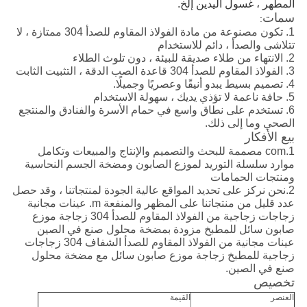
المطهر ، غسول اليدين إلخ.
سمات
:
1. تكون مصنوعة من مادة الفولاذ المقاوم للصدأ 304 ممتازة ، لا
تتلاشى والصدأ ، دائم للاستخدام
2. الانتهاء من طلاء صديقة للبيئة ، دون تلوث الطلاء
3. الفولاذ المقاوم للصدأ 304 قاعدة الصب الدقة ، التثبيت الثابت
4. تصميم بسيط يبدو أنيقًا وعصريًا وجميلًا.
5. حافة ناعمة لا تؤذي يديك ، سهولة الاستخدام
6. تستخدم على نطاق واسع في حمام الأسرة والفنادق والمنتجع
الصحي وما إلى ذلك.
بيع الأفكار
1.com مصممة للبحث والتصميم والإنتاج والمبيعات وتكامل
موارد سلسلة التوريد لموزع الصابون ومضخة الجسم النحاسية
ومنتجات الحمامات
2.نحن نركز على تحديد المواقع عالية الجودة لمنتجاتنا ، وقد حصل
عدد قليل من منتجاتنا على المظهر والمنفعة m. عينات مجانية
زجاجات زجاجية من الفولاذ المقاوم للصدأ 304 زجاجة موزع
صابون سائل للمطبخ مزودة بمضخة محلول صنع في الصين
عينات مجانية من الفولاذ المقاوم للصدأ الشفاف 304 زجاجات
زجاجية للمطبخ زجاجة موزع صابون سائل مع مضخة محلول
صنع في الصين.
تخصيص
العنصر
القيمة