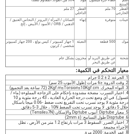
اسم
غطاء جرة ميسون
مواد
304 من الفولاذ المقاوم للصدأ
المنتج
القطر
70 ملم
القطر
27 ملم
الخارجي
الداخلي
عينات
متوفرة
إنهاء
الساتان / المرآة / البرونز / النحاس العتيق /
الذهبي / ORB / الأسود / الأبيض ، إلخ.
موك
500 قطعة
التعبئة
1 جهاز كمبيوتر / كيس بولغ ، 200 جهاز كمبيوتر
شخصى / كرتون
شحنة
عن طريق البريد أو
مخزون
بشكل عام
عن طريق البحر
معيار التحكم في الكمية:
1. الجرعة: 2 ± 0.2 جرام
2. وقت الذروة: ≤6 مرات (طول الأنبوب 25 سم)
3. التواء المحرك: 2Kgf.m≤Torsion≤10Kgf.cm (72 ساعة بعد التجميع)
4. اختبار التسرب: مضخة مشدودة بإحكام على الزجاجة المملوءة (ماء /
غسول). في أي وضع تحت درجة الحرارة العادية ، 43 درجة مئوية و 10
درجة مئوية.لا يوجد تسرب تحت التفريغ تحت ضغط -0.06 ميجا باسكال
خلال 5 دقائق. لا يوجد تسرب تحت الضغط 10N ، خلال 3-5 دقائق.
5. معيار Diptube: أنبوب Diptube والإسكان (Tensile≥7N)
6. Disptube طول التسامح: (± 2mm)
7. اختبار الضرر: السقوط 3 مرات بارتفاع 1.2 متر من الأرض ، تظل
الأجزاء مجمعة.
8. عمر الخدمة: 2000 مرة.