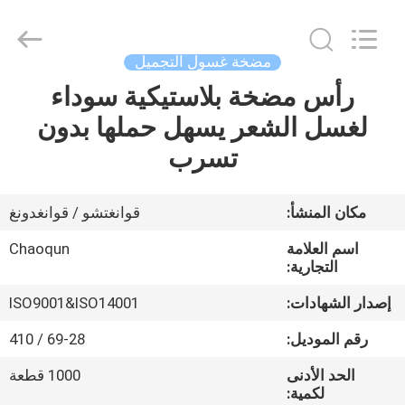
Chaoqun
Plastic
Industry
Co.,
Ltd..
مضخة غسول التجميل
All
Rights
رأس مضخة بلاستيكية سوداء
منزل،
Reserved.
لغسل الشعر يسهل حملها بدون
بيت
تسرب
منتجات
مكان المنشأ:
قوانغتشو / قوانغدونغ
معلومات
اسم العلامة
Chaoqun
عنا
التجارية:
إصدار الشهادات:
ISO9001&ISO14001
جولة
رقم الموديل:
69-28 / 410
في
الحد الأدنى
1000 قطعة
المعمل
لكمية: