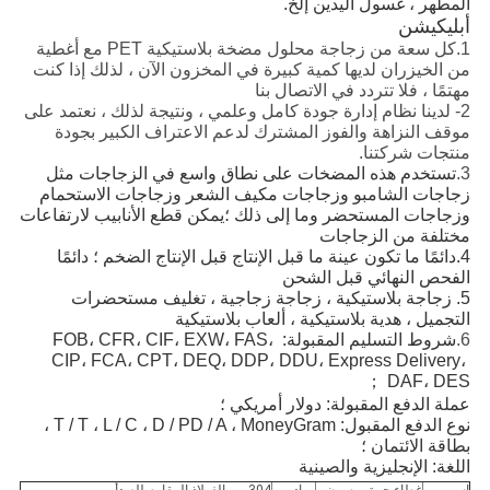
المطهر ، غسول اليدين إلخ.
أبليكيشن
1.كل سعة من زجاجة محلول مضخة بلاستيكية PET مع أغطية
من الخيزران لديها كمية كبيرة في المخزون الآن ، لذلك إذا كنت
مهتمًا ، فلا تتردد في الاتصال بنا
2- لدينا نظام إدارة جودة كامل وعلمي ، ونتيجة لذلك ، نعتمد على
موقف النزاهة والفوز المشترك لدعم الاعتراف الكبير بجودة
منتجات شركتنا.
3.
تستخدم هذه المضخات على نطاق واسع في الزجاجات مثل
زجاجات الشامبو وزجاجات مكيف الشعر وزجاجات الاستحمام
وزجاجات المستحضر وما إلى ذلك ؛يمكن قطع الأنابيب لارتفاعات
مختلفة من الزجاجات
4.
دائمًا ما تكون عينة ما قبل الإنتاج قبل الإنتاج الضخم ؛ دائمًا 
الفحص النهائي قبل الشحن
5. زجاجة بلاستيكية ، زجاجة زجاجية ، تغليف مستحضرات 
التجميل ، هدية بلاستيكية ، ألعاب بلاستيكية
6.
شروط التسليم المقبولة: FOB، CFR، CIF، EXW، FAS، 
CIP، FCA، CPT، DEQ، DDP، DDU، Express Delivery، 
DAF، DES ；
عملة الدفع المقبولة: دولار أمريكي ؛
نوع الدفع المقبول: T / T ، L / C ، D / PD / A ، MoneyGram ، 
بطاقة الائتمان ؛
اللغة: الإنجليزية والصينية