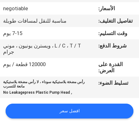
الأسعار:
negotiable
مراقبة
تفاصيل التغليف:
مناسبة للنقل لمسافات طويلة
الجودة
وقت التسليم:
7-15 يوم
اتصل
شروط الدفع:
L / C ، T / T ، ويسترن يونيون ، موني
جرام
بنا
القدرة على
120000 قطعة / يوم
العرض:
أخبار
تسليط الضوء:
رأس مضخة بلاستيكية سوداء ، لا رأس مضخة بلاستيكية
مانعة للتسرب
,
No Leakagepress Plastic Pump Head
حالات
افضل سعر
خريطة
الموقع