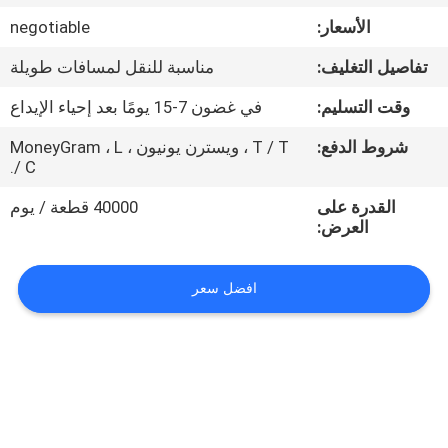
الأسعار:
negotiable
مراقبة
تفاصيل التغليف:
مناسبة للنقل لمسافات طويلة
الجودة
وقت التسليم:
في غضون 7-15 يومًا بعد إحياء الإيداع
اتصل
شروط الدفع:
T / T ، ويسترن يونيون ، MoneyGram ، L
/ C.
بنا
القدرة على
40000 قطعة / يوم
العرض:
أخبار
افضل سعر
حالات
خريطة
الموقع