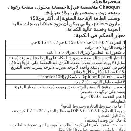
شخصية
التعبئة.
Chaoqun متخصصة في إنتاج
مضخة محلول ، مضخة رغوة ،
مضخة زيت ، مضخة رش ، رذاذ ضباب
إلخ.
وصلت الطاقة الإنتاجية السنوية إلى أكثر من
150
مليون
peices ، والتي يمكن أن تزود عملائنا بمنتجات عالية
الجودة وخدمة عالية الكفاءة.
معيار التحكم في الكمية:
1. الجرعة: 0.4 ± 0.1 جم / 0.8 ± 0.15 جم / 1.6 ± 0.15 جم.
2.
وقت الذروة: ≤ 6 مرات.
3. شعور اليد التطبيق: زنبرك المحرك ＜ 1.5 ثانية.
4.
اختبار التسرب: المضخة مشدودة بإحكام على الزجاجة المملوءة (ماء /
سائل) لا يوجد تسرب تحت الضغط العادي عند الضغط على الزجاجة 2.5
كجم في غضون دقيقة واحدة لا يوجد تسرب لا يوجد تسرب تحت التفريغ
-0.05 ميجا باسكال خلال 5 دقائق.
5.
معيار Diptube: Diptube والإسكان (Tensile≥10N).
6.
تفاوت طول الأنبوب: (± 2 مم).
7.
معيار الرغوة: الإسفنج المنتج دقيق وموحد (ملاحظات: معيار الرغوة:
يعتمد على تركيبات مختلفة).
8.
عمر الخدمة: ≥ 1000 مرة.
التعليمات
1. ما هي شروط التجارة وشروط الدفع؟
شروط التجارة: FOB & CIF، C & F.مصطلح الدفع: T / T ، 30٪ كوديعة ،
70٪ قبل الشحن.
2. ماذا عن وقت التسليم؟
بصراحة ، يعتمد الأمر على كمية الطلب والموسم الذي تضع فيه الطلب ،
وعادة ما يكون التسليم حوالي 15-25 يومًا.