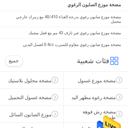
مضخة موزع الصابون الرغوي
مضخة موزع صابون رغوي بدرجة الغذاء 40/410 مع زنبرك خارجي
محمل
مضخة موزع صابون رغوي غير نازف 43 مم مع قفل مشبك
مضخة موزع صابون رغوي مقاوم للتسرب 0.4cc لغسل اليدين
فئات شعبية
جميع
مضخة موزع غسول
مضخة محلول بلاستيك
مضخة رغوة مطهر اليد
مضخة غسول التجميل
مضخة رش فوهة 
موزع الصابون السائل
طويلة