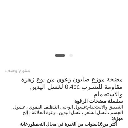
PRIVACY
POLICY
منتوج وصف
مضخة موزع صابون رغوي من نوع زهرة
مقاومة للتسرب 0.4cc لغسل اليدين
والاستحمام
سلسلة مضخات الرغوة
التطبيق والاستخدام:
غسول الوجه ، التنظيف الفموي ، غسول
الجسم ، غسل الشعر ، غسل اليدين ، رغوة الحلاقة ، إلخ.
ميزة:
أكثر من
16
سنوات من الخبرة في مجال التجميل
و
رعاية