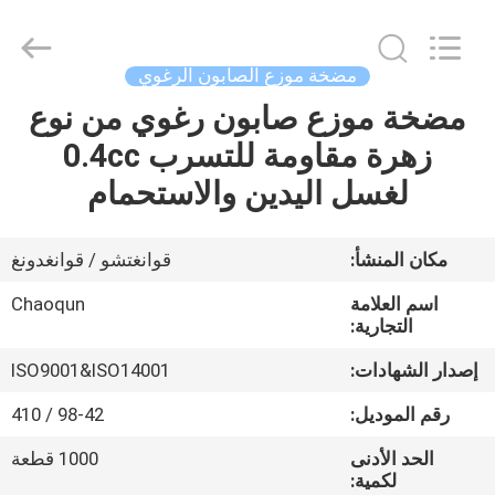
Chaoqun
Plastic
Industry
Co.,
Ltd..
مضخة موزع الصابون الرغوي
All
Rights
مضخة موزع صابون رغوي من نوع
منزل،
Reserved.
زهرة مقاومة للتسرب 0.4cc
بيت
لغسل اليدين والاستحمام
منتجات
مكان المنشأ:
قوانغتشو / قوانغدونغ
معلومات
اسم العلامة
Chaoqun
عنا
التجارية:
إصدار الشهادات:
ISO9001&ISO14001
جولة
رقم الموديل:
98-42 / 410
في
الحد الأدنى
1000 قطعة
المعمل
لكمية: