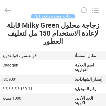
Chaoqun
Plastic
Industry
Co.,
Ltd..
زجاجة مضخة رغوة PET
All
Rights
زجاجة محلول Milky Green قابلة
منزل،
Reserved.
لإعادة الاستخدام 150 مل لتغليف
بيت
العطور
منتجات
مكان المنشأ:
قوانغتشو / قوانغدونغ
معلومات
اسم العلامة
Chaoqun
عنا
التجارية:
إصدار الشهادات:
ISO9001
جولة
رقم الموديل:
139-11 * 6.5 * 3.5
في
الحد الأدنى
1000 قطعة
المعمل
لكمية: