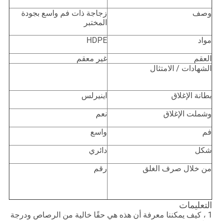
وصف
زجاجة ذات فم واسع بجودة
المختبر
مواد
HDPE
العقم
غير معقم
الشهادات / الامتثال
بطانة الإغلاق
اينيرلس
وشملت الإغلاق
نعم
فم
واسع
شكل
دائري
من خلال صرف الغلق
رقم
التعليمات
1 ، كيف يمكننا معرفة أن هذه هي حقًا خالية من الرصاص ودرجة