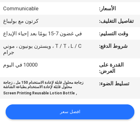
الأسعار:
Communicable
مراقبة
تفاصيل التغليف:
كرتون مع بوليباغ
الجودة
وقت التسليم:
في غضون 7-15 يومًا بعد إحياء الإيداع
اتصل
شروط الدفع:
T / T ، L / C ، ويسترن يونيون ، موني
جرام
بنا
القدرة على
10000 في اليوم
العرض:
أخبار
تسليط الضوء:
زجاجة محلول قابلة لإعادة الاستخدام 150 مل ، زجاجة
محلول قابلة لإعادة الاستخدام بطباعة الشاشة
,
Screen Printing Reusable Lotion Bottle
حالات
افضل سعر
خريطة
الموقع