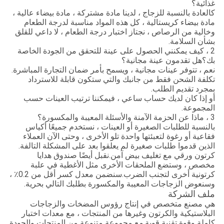
غذائية؟
كالعادة بالنسبة للزجاج ، لدينا مادة مشتركة ، مادة بيضاء عالية ،
مادة بيضاء كريستالية ، كل هذه المواد مناسبة لدرجة الطعام
وخالية من الرصاص ، نجتاز اختبار درجة الطعام ، لا داعي للقلق
بشأن السلامة.
2 ، كيف يمكنني الحصول على عينة للتحقق من الجودة الخاصة
بك؟هل تقدمون عينة مجانية؟
نعم ، تتوفر عينات مجانية ، ويسمح بأمر ضمان التجارة المباشرة.
تكلفة الشحن فقط من جانبك والتي ستكون قابلة للاسترداد
بمجرد تقديم الطلب.
أو إذا كان لديك حساب ساعي ، فيمكننا ترتيب العينات حسب
المجموعة.
3 ، ماذا عن الحزمة الآمنة والأسئلة المعيبة والمكسورة؟
بالنسبة للطلبات الصغيرة أو العينات ، نستخدم جميعًا أكياس
فقاعية أو رغوة لتعبئتها واحدة تلو الأخرى ، وحتى الآن العملاء
الذين قدموا طلبات صغيرة لم يعلقوا بعد على المشكلة التالفة.
كرتون ورقي مع تغليف بيض آمن.نقبل أيضًا صندوق هدايا
مخصص ، وستضع الملحقات الأخرى مثل الأغطية في علبة
كرتونية أخرى لتجنب الضرب.سنضمن معدل كسر أقل من 0.2٪ ،
وسنعوض الزجاجات المعيبة والمكسورة بطلبك التالي بحرية.
ملف الشركة
هي مصنع متخصص في إنتاج رؤوس المضخات والزجاجات
البلاستيكية والكرتون وغيرها من المنتجات ، مع معدات اختبار
كاملة وقوة تقنية قوية.مع مجموعة متنوعة من المنتجات والجودة