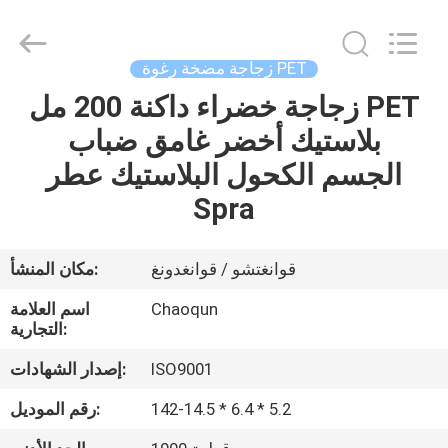
محلول
بلاستيك
المزود.
Copyright
©
زجاجة مضخة رغوة PET
2021
-
2023
زجاجة خضراء داكنة 200 مل PET
منزل،
plasticlotionpump.com.
All
بلاستيك أخضر غامق ضباب
بيت
Rights
Reserved.
الجسم الكحول البلاستيك عطر
منتجات
Spra
معلومات
قوانغتشو / قوانغدونغ
مكان المنشأ:
عنا
Chaoqun
اسم العلامة
التجارية:
جولة
ISO9001
إصدار الشهادات:
في
142-14.5 * 6.4 * 5.2
رقم الموديل:
المعمل