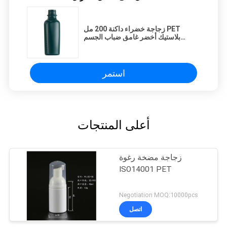
زجاجة خضراء داكنة 200 مل PET
بلاستيك أخضر غامق ضباب الجسم
الكحول البلاستيك عطر Spra
استمر
أعلى المنتجات
زجاجة مضخة رغوة
ISO14001 PET
Negotiation MOQ:10000pcs
اتصل