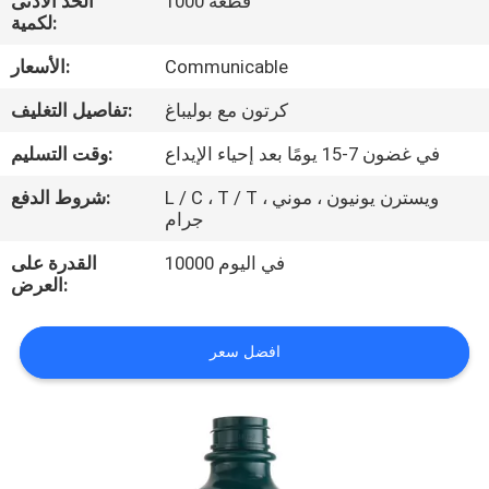
1000 قطعة
الحد الأدنى
لكمية:
مراقبة
Communicable
الأسعار:
الجودة
كرتون مع بوليباغ
تفاصيل التغليف:
اتصل
في غضون 7-15 يومًا بعد إحياء الإيداع
وقت التسليم:
بنا
L / C ، T / T ، ويسترن يونيون ، موني
شروط الدفع:
جرام
أخبار
10000 في اليوم
القدرة على
العرض:
حالات
افضل سعر