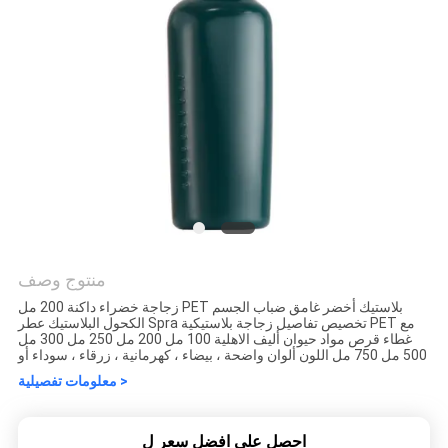
منتوج وصف
زجاجة خضراء داكنة 200 مل PET بلاستيك أخضر غامق ضباب الجسم
الكحول البلاستيك عطر Spra تخصيص تفاصيل زجاجة بلاستيكية PET مع
غطاء قرص مواد حيوان أليف الاهلية 100 مل 200 مل 250 مل 300 مل
500 مل 750 مل اللون ألوان واضحة ، بيضاء ، كهرمانية ، زرقاء ، سوداء أو
معلومات تفصيلية >
احصل على افضل سعر ل