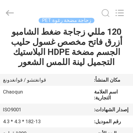
Chaoqun
Plastic
Industry
Co.,
Ltd..
زجاجة مضخة رغوة PET
All
Rights
120 مللي زجاجة ضغط الشامبو
منزل،
Reserved.
أزرق فاتح مخصص غسول حليب
بيت
الجسم مضخة HDPE البلاستيك
منتجات
التجميل لينة اللمس الشعور
معلومات
مكان المنشأ:
قوانغتشو / قوانغدونغ
عنا
اسم العلامة
Chaoqun
التجارية:
جولة
إصدار الشهادات:
ISO9001
في
رقم الموديل:
182-13 * 4.3 * 4.3
المعمل