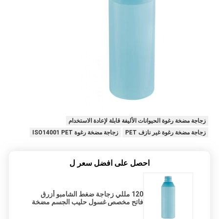
زجاجة مضخة رغوة الحيوانات الأليفة قابلة لإعادة الاستخدام
زجاجة مضخة رغوة غير نازف PET
زجاجة مضخة رغوة ISO14001 PET
احصل على افضل سعر ل
120 مللي زجاجة ضغط الشامبو أزرق
فاتح مخصص غسول حليب الجسم مضخة
HDPE البلاستيك التجميل لينة اللمس
الشعور