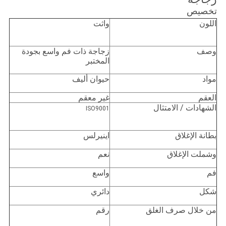
تخصيص
اللون
واثت
وصف
زجاجة ذات فم واسع بجودة
المختبر
مواد
حيوان أليف
العقم
غير معقم
الشهادات / الامتثال
ISO9001
بطانة الإغلاق
اينيرلس
وشملت الإغلاق
نعم
فم
واسع
شكل
دائري
من خلال صرف الغلق
رقم