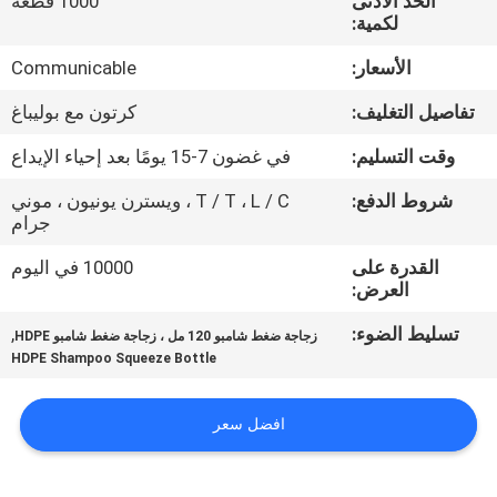
الحد الأدنى
1000 قطعة
لكمية:
مراقبة
الأسعار:
Communicable
الجودة
تفاصيل التغليف:
كرتون مع بوليباغ
اتصل
وقت التسليم:
في غضون 7-15 يومًا بعد إحياء الإيداع
بنا
شروط الدفع:
T / T ، L / C ، ويسترن يونيون ، موني
جرام
أخبار
القدرة على
10000 في اليوم
العرض:
تسليط الضوء:
,
حالات
زجاجة ضغط شامبو 120 مل ، زجاجة ضغط شامبو HDPE
HDPE Shampoo Squeeze Bottle
خريطة
افضل سعر
الموقع