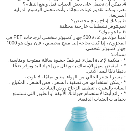
4. يمكن أن نحصل على بعض العينات قبل وضع النظام؟
نعم ، يمكننا تقديم عينات مجانًا ، وأنت تتحمل الرسوم الدولية
السريعة.
5. يمكنك إنتاج منتج مخصص؟
نعم.تتوفر تشطيبات خارجية مختلفة.
6. ما هو موك؟
لدينا موك هو عادة 500 جهاز كمبيوتر شخصى لزجاجات PET في
المخزون ، إذا كنت بحاجة إلى منتج مخصص ، فإن موك هو 1000
جهاز كمبيوتر شخصى.
سمات:
* - ملائمة لإعادة الملء: قم بلفّ حشوة سائلة مفتوحة ومناسبة.
* - المقبض سهل الإمساك به ويقلل من إجهاد اليد ويوفر ضخًا
دقيقًا ثابتًا للحد الأدنى.
- مستر الشعر الخالي من الهواء: مغلق تمامًا ، لا تلوث ،
* - يمكن استخدامها في تصفيف الشعر ، قص الشعر ، المكياج ،
العناية بالبشرة ، تنظيف الزجاج ورش النباتات.
* - رائع أيضًا لاستحمام حيواناتك الأليفة أو الطيور التي تستمتع
بحمامات الضباب الدقيقة.