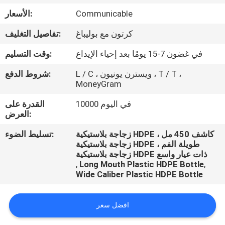
Communicable
الأسعار:
مراقبة
كرتون مع بوليباغ
تفاصيل التغليف:
الجودة
في غضون 7-15 يومًا بعد إحياء الإيداع
وقت التسليم:
اتصل
L / C ، ويسترن يونيون ، T / T ،
شروط الدفع:
MoneyGram
بنا
10000 في اليوم
القدرة على
العرض:
أخبار
زجاجة بلاستيكية HDPE كاشف 450 مل ،
تسليط الضوء:
زجاجة بلاستيكية HDPE طويلة الفم ،
حالات
زجاجة بلاستيكية HDPE ذات عيار واسع
,
Long Mouth Plastic HDPE Bottle
,
Wide Caliber Plastic HDPE Bottle
افضل سعر