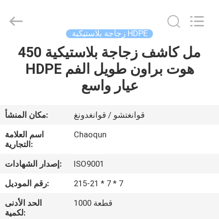
محلول
بلاستيك
المزود.
Copyright
©
زجاجة بلاستيكية HDPE
2021
-
2022
450 مل كاشف زجاجة بلاستيكية
منزل،
plasticlotionpump.com.
All
HDPE هوت براون طويل الفم
بيت
Rights
Reserved.
عيار واسع
منتجات
قوانغتشو / قوانغدونغ
مكان المنشأ:
معلومات
Chaoqun
اسم العلامة
عنا
التجارية:
ISO9001
إصدار الشهادات:
جولة
215-21 * 7 * 7
رقم الموديل:
في
1000 قطعة
الحد الأدنى
المعمل
لكمية: