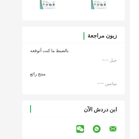
زبون مراجعة
بالضبط ما كنت أتوقعه.
—— جيل
منتج رائع.
—— بنيامين
ابن دردش الآن