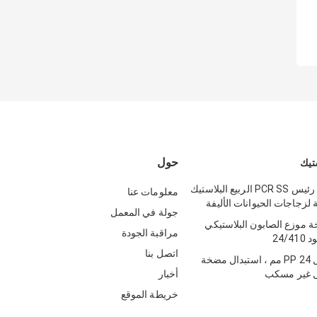
حول
تيك
28mm جولة رئيس PCR SS الربيع البلاستيك
معلومات عنا
زجاجات الحيوانات الأليفة
جولة في المعمل
 موزع الصابون البلاستيكي
مراقبة الجودة
اتصل بنا
مضخة محلول PP 24 مم ، استبدال مضخة
ل غير مسكب
أخبار
خريطة الموقع