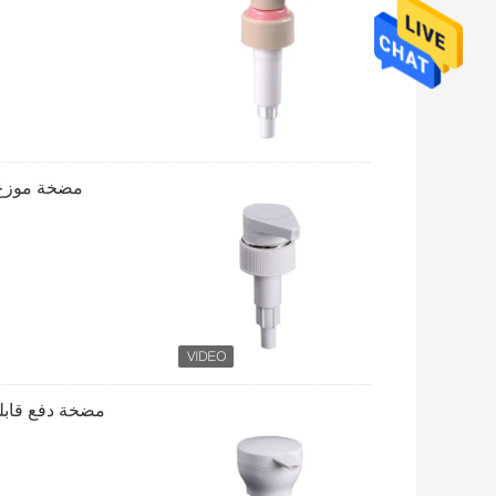
مضخة موزع ص
مضخة دفع قابلة