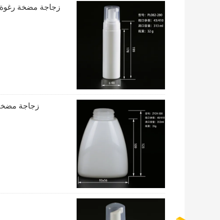
زجاجة مضخة رغوة ال