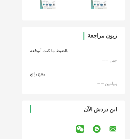
زبون مراجعة
بالضبط ما كنت أتوقعه.
—— جيل
منتج رائع.
—— بنيامين
ابن دردش الآن