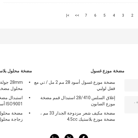
>|
>>
7
6
5
4
3
2
مضخة موزع غسول
مضخة محلول بلاس
مضخة موزع غسول أسود 28 مم 2 مل / تي مع
قفل لولبي
محلول مضخة ل
إغلاق السلس 28/410 استبدال قمم مضخة
استبدال مضخة
موزع الصابون
ISO9001 أسود 24/410
مضخة مكيف شعر مزدوجة الجدار 33 مم ،
مضخة موزع بلاستيك 4.5cc
زجاجة محلو