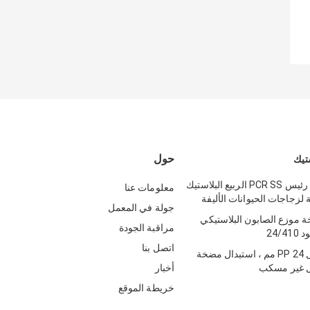
حول
تيك
28mm جولة رئيس PCR SS الربيع البلاستيك
معلومات عنا
زجاجات الحيوانات الأليفة
جولة في المعمل
 موزع الصابون البلاستيكي
مراقبة الجودة
اتصل بنا
مضخة محلول PP 24 مم ، استبدال مضخة
ل غير مسكب
أخبار
خريطة الموقع