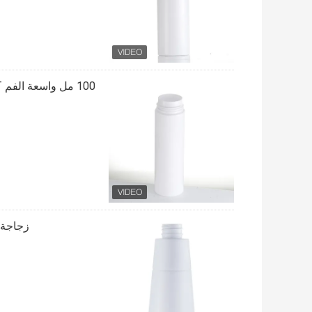
100 مل واسعة الفم PET رغوة مضخة زجاجة الصابون مستحلب التعبئة والتغليف زجاجة
زجاجة مضخة رغوة PET 