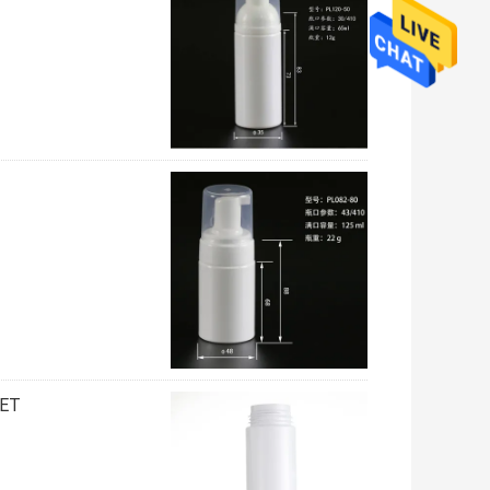
200ml PET زجاج