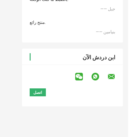
—— جيل
منتج رائع.
—— بنيامين
ابن دردش الآن