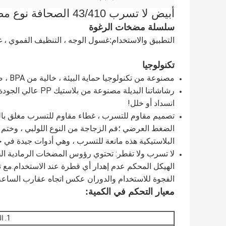
أبيض لا تسرب 43/410 الصحافة نوع مضخة رغوة للحمام
سلسلة مضخات الرغوة
التطبيق والاستخدام:
غسول الوجه ، التنظيف الفموي ، غ
تكنولوجيا
مصنوعة من تكنولوجيا حماية البيئة ، خالية من BPA ، صحية وحماية البيئة ، يمكن استخدامها بشكل متكرر.
انسداد أو خلل!
تصميم مقاوم للتسرب ، غطاء مقاوم للتسرب مغلق با
الضغط العرضي ؛فم الزجاجة من النوع اللولبي ، وختم
البلاستيكية هذه مانعة للتسرب ، وهي أدوات جيدة في حي
لا تسرب ولا تقطر: تحتوي رؤوس المضخات الرمادية ا
الهيكل المحكم عدم إهدار أي قطرة عند الاستخدام.مع 
الفجوة للاستخدام والدوران عكس اتجاه عقارب الساعة
معيار التحكم في الكمية:
1. الجرعة: 0.4 ± 0.1 جم / 0.8 ± 0.15 جم / 1.6 ± 0.15 جم.