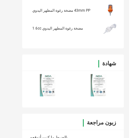
43mm PP مضخة رغوة المطهر اليدوي
مضخة رغوة المطهر اليدوي 1.6cc
شهادة
زبون مراجعة
بالضبط ما كنت أتوقعه.