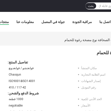
بحث
اتصل بنا
مراقبة الجودة
جولة في المعمل
معلومات عنا
منتجات
تفاصيل المنتج:
مكان المنشأ:
قوانغتشو / قوانغدونغ
اسم العلامة التجارية:
Chaoqun
إصدار الشهادات:
ISO9001&ISO14001
رقم الموديل:
117-42 / 410
شروط الدفع والشحن:
الحد الأدنى لكمية:
1000 قطعة
الأسعار:
negotiable