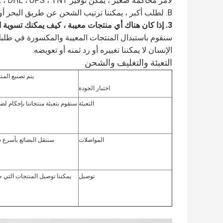
لأمر محاكمة صغير ، يمكن توفير FEDEX ، DHL ، UPS ، TNT إلخ.
B. لطلب أكبر ، يمكننا ترتيب الشحن عن طريق البحر أو عن طريق الجو وفقا لمتطلباتك.
3. إذا كان هناك أي منتجات معيبة ، كيف يمكنك تسوية الأمر بالنسبة لنا؟
سنقوم باستبدال المنتجات المعيبة والمكسورة في طلبك
الإنسان لا يمكننا تغييره أو رد ثمنه أو تعويضه.
التعبئة والتغليف والشحن
يتم تصنيع الم
اختبار الجودة
التعبئة
سنقوم بتعبئة منتجاتنا بإحكام لض
المواصلات
سننقل البضائع بأسرع 
توصيل
يمكننا توصيل المنتجات التي 