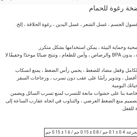
سول الجسم ، غسل الشعر ، غسل اليدين ، رغوة الحلاقة ، إلخ.
رشاشاتنا البديلة مصنوعة من بلاستيك PP عالي الجودة ، بدون BPA والرصاص ، وآمن للطعام ، وتنتج ضبابًا موحدًا وخفيفًا.لا
لكامل وقفل مضاد للضغط ، يحمي رأس الضغط ، يمنع انسكاب
 أفضل ، وتدوير رأسًا على عقب دون تسرب ، وزجاجات السفر
اتك اليومية.
لخاصة بنا على حشوات مانعة للتسرب لمنع تسرب السائل ويضمن
تصميم منع الضغط العرضي ، والتناوب في اتجاه عقارب الساعة إلى
 للقفل.