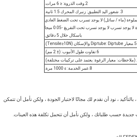
2.
وقت الذروة: ≤ 6 مرات.
3. شعور اليد التطبيق: زنبرك المحرك 1.5 ثانية.
ملوءة (ماء / سائل) لا يوجد تسرب تحت الضغط العادي
عند الضغط على الزجاجة 2.5 كجم في غضون دقيقة واحدة لا يوجد تسرب لا يوجد تسرب تحت التفريغ -0.05 ميجا
باسكال خلال 5 دقائق.
5.
معيار Diptube: Diptube والإسكان (Tensile≥10N).
6.
تفاوت طول الأنبوب: (± 2 مم).
 (ملاحظات: معيار الرغوة: يعتمد على تركيبات مختلفة).
8.
عمر الخدمة: ≥ 1000 مرة.
بالتأكيد ، نود أن نقدم لك مجانًا لاختبار الجودة ، ولكن نأمل أن تتمكن