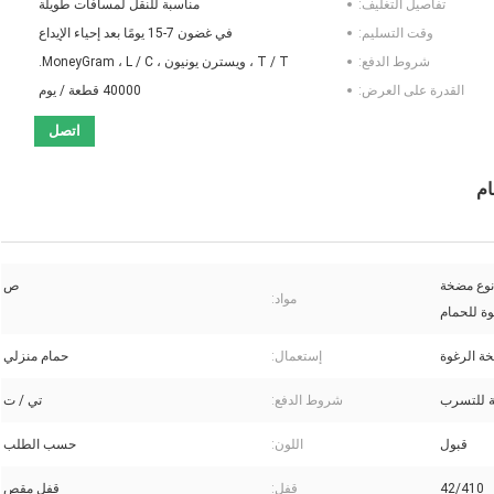
تفاصيل التغليف:
مناسبة للنقل لمسافات طويلة
وقت التسليم:
في غضون 7-15 يومًا بعد إحياء الإيداع
شروط الدفع:
T / T ، ويسترن يونيون ، MoneyGram ، L / C.
القدرة على العرض:
40000 قطعة / يوم
اتصل
4 الصحافة نوع مضخة
ص
مواد:
ة للحمام
ة الرغوة
إستعمال:
حمام منزلي
ة للتسرب
شروط الدفع:
تي / ت
قبول
اللون:
حسب الطلب
42/410
قفل:
قفل مقص