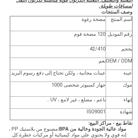
التعبئة والتغليف: التعبئة الكرتون قوية مناسبة لكرتون النقل
لمسافات طويلة.
وصف المنتجات
اسم المنتج
مضخة رغوة
رقم الموديل
120 مضخة فوم
بحجم
42/410
OEM / ODM
نعم
عينة
عينات مجانية ، ولكن تحتاج إلى دفع رسوم البريد.
موك
جهاز كمبيوتر شخصى 1000
إنهاء
ناعم ، مضلع ، غير لامع ، UV ...
شهادة
ISO9001
نقاط بيع - مراكز البيع:
مواد عالية الجودة وخالية من BPA:
مصنوع من بلاستيك PP ،
إنه قوي ولا يحتوي على مواد كيميائية أو مركبات خطرة.كل