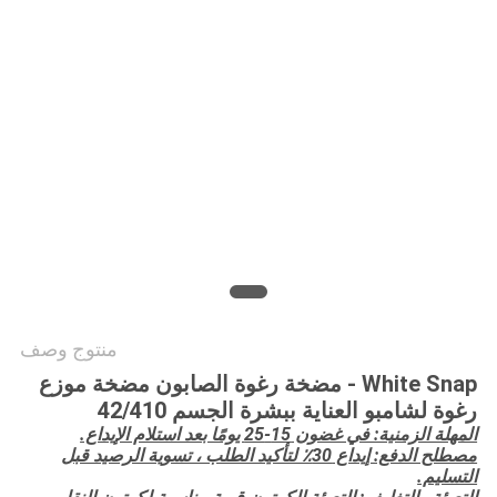
PRIVACY
POLICY
منتوج وصف
White Snap - مضخة رغوة الصابون مضخة موزع
رغوة لشامبو العناية ببشرة الجسم 42/410
المهلة الزمنية: في غضون 15-25 يومًا بعد استلام الإيداع.
مصطلح الدفع: إيداع 30٪ لتأكيد الطلب ، تسوية الرصيد قبل
التسليم.