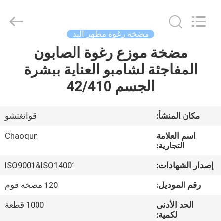
محلول
بلاستيك
supplier.
Copyright
©
مضخة رغوة مطهر اليد
2021
-
2025
مضخة موزع رغوة الصابون
منزل،
Guangzhou
Chaoqun
المفاجئة لشامبو العناية ببشرة
بيت
Plastic
Industry
Co.,
الجسم 42/410
Ltd..
All
منتجات
Rights
Reserved.
مكان المنشأ:
قوانغتشو
معلومات
اسم العلامة
Chaoqun
عنا
التجارية:
إصدار الشهادات:
ISO9001&ISO14001
جولة
رقم الموديل:
120 مضخة فوم
في
الحد الأدنى
1000 قطعة
المعمل
لكمية: