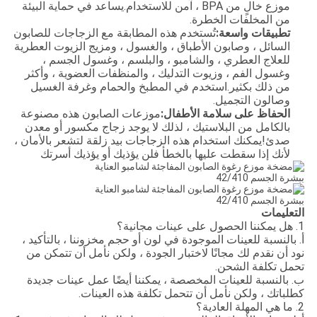
موزع خالٍ من BPA ، آمن للاستخدام.يساعد في حماية البيئة
من المخلفات الخطرة.
تطبيقات واسعة:
تُستخدم هذه المطابقة مع الزجاجات للصابون
السائل ، وصابون الأطباق ، والغسول ، ومزيج الزيوت العطرية
للعلاج العطري ، والشامبو ، والبلسم ، وغسول الجسم ،
وغسول الفم ، وزيوت التدليك ، والمنظفات العضوية ، وأكثر
من ذلك بكثير.استخدم في المطبخ والحمام وغرفة الغسيل
وصالون التجميل.
الحفاظ على سلامة الأطفال:
موزعات الصابون هذه مصنوعة
بالكامل من البلاستيك ، لذلك لا يوجد زجاج مكسور أو معدن
صدئ!يمكنك استخدام هذه الزجاجات بيد زلقة لتشعر بالأمان ،
لأنك إذا سقطت عليها بالخطأ فلن يؤذيك أو يؤذيك أسرتك
التعليمات
1. هل يمكننا الحصول على عينات مجانية؟
أ. بالنسبة للعينات الموجودة في لون أو حجم مخزوننا ، بالتأكيد ،
نود أن نقدم لك مجانًا لاختبار الجودة ، ولكن نأمل أن تتمكن من
تحمل تكلفة الشحن.
ب. بالنسبة للعينات المخصصة ، يمكننا أيضًا عمل عينات جديدة
كطلباتك ، ولكن نأمل أن تتحمل تكلفة هذه العينات.
2. ما هي المهلة العادية؟