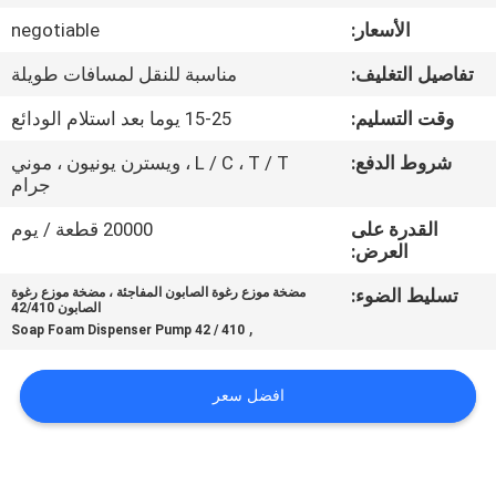
الأسعار:
negotiable
مراقبة
تفاصيل التغليف:
مناسبة للنقل لمسافات طويلة
الجودة
وقت التسليم:
15-25 يوما بعد استلام الودائع
اتصل
شروط الدفع:
L / C ، T / T ، ويسترن يونيون ، موني
جرام
بنا
القدرة على
20000 قطعة / يوم
العرض:
أخبار
تسليط الضوء:
مضخة موزع رغوة الصابون المفاجئة ، مضخة موزع رغوة
الصابون 42/410
,
Soap Foam Dispenser Pump 42 / 410
حالات
افضل سعر
خريطة
الموقع