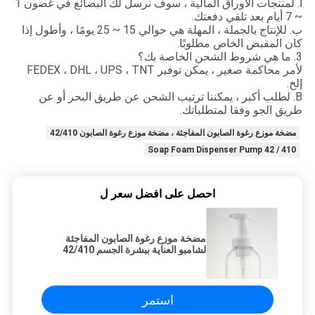
أ. لمنتجات الأوراق المالية ، سوف نرسل لك البضائع في غضون 1
~ 7 أيام بعد تلقي دفعتك.
ب. للإنتاج بالجملة ، المهلة هي حوالي 15 ~ 25 يومًا ، وأطول إذا
كان المقبض الخاص مطلوبًا.
3. ما هي شروط الشحن الخاصة بك؟
لأمر محاكمة صغير ، يمكن توفير FEDEX ، DHL ، UPS ، TNT
إلخ.
B. لطلب أكبر ، يمكننا ترتيب الشحن عن طريق البحر أو عن
طريق الجو وفقا لمتطلباتك.
مضخة موزع رغوة الصابون المفاجئة ، مضخة موزع رغوة الصابون 42/410
Soap Foam Dispenser Pump 42 / 410
احصل على افضل سعر ل
مضخة موزع رغوة الصابون المفاجئة
لشامبو العناية ببشرة الجسم 42/410
استمر