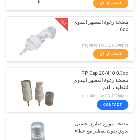
الاستفسار الآن
مراقبة
HOT
مضخة رغوة المطهر اليدوي
الجودة
37
1.6cc
مضخة غسول التجميل
اتصل
negotiable MOQ:10000pcs
بنا
الاستفسار الآن
PP Cap 20/410 0.3cc
أخبار
مضخة رغوة المطهر اليدوي
لتنظيف الفم
41
حالات
negotiable MOQ:10000pcs
مضخة رغوة مطهر
CONTACT
خريطة
اليد
مضخة موزع صابون غسيل
الموقع
يدوي بدون تقطير مع غطاء