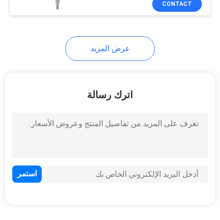
CONTACT
15
بخاخ الزناد البلاستيكي
عرض المزيد
اترك رسالة
103
زجاجة مضخة رغوة
PET
18