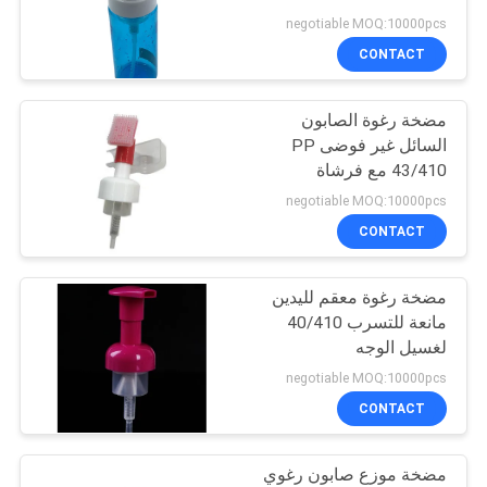
PRIVACY
negotiable MOQ:10000pcs
POLICY
CONTACT
31
مضخة رغوة الصابون
موزع الصابون السائل
السائل غير فوضى PP
43/410 مع فرشاة
negotiable MOQ:10000pcs
CONTACT
مضخة رغوة معقم لليدين
13
مانعة للتسرب 40/410
مضخة رش فوهة
لغسيل الوجه
negotiable MOQ:10000pcs
طويلة
CONTACT
مضخة موزع صابون رغوي