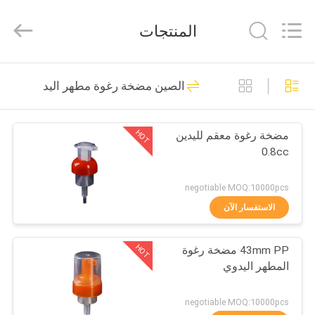
Chaoqun
Plastic
Industry
المنتجات
Co.,
Ltd..
All
Rights
منزل،
Reserved.
80
الصين مضخة رغوة مطهر اليد
بيت
مضخة محلول بلاستيك
HOT
مضخة رغوة معقم لليدين
منتجات
0.8cc
معلومات
negotiable MOQ:10000pcs
عنا
الاستفسار الآن
93
HOT
43mm PP مضخة رغوة
جولة
مضخة موزع غسول
المطهر اليدوي
في
المعمل
negotiable MOQ:10000pcs