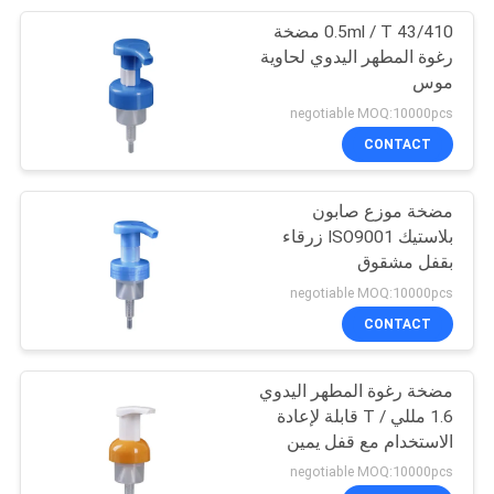
43/410 0.5ml / T مضخة
11
رغوة المطهر اليدوي لحاوية
موس
مضخة زيت بلاستيكية
negotiable MOQ:10000pcs
CONTACT
مضخة موزع صابون
بلاستيك ISO9001 زرقاء
بقفل مشقوق
11
negotiable MOQ:10000pcs
مضخة بخاخ ضباب
CONTACT
ناعم
مضخة رغوة المطهر اليدوي
1.6 مللي / T قابلة لإعادة
الاستخدام مع قفل يمين
يسار
negotiable MOQ:10000pcs