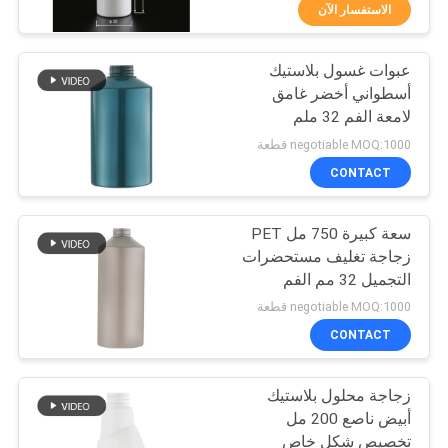
الاستفسار الآن
مراقبة
عبوات غسول بلاستيك
الجودة
37
أسطواني أخضر غامق
لامعة الفم 32 ملم
مضخة غسول التجميل
اتصل
negotiable MOQ:1000 قطعة
بنا
CONTACT
سعة كبيرة 750 مل PET
أخبار
زجاجة تغليف مستحضرات
التجميل 32 مم الفم
41
حالات
negotiable MOQ:1000 قطعة
مضخة رغوة مطهر
CONTACT
خريطة
اليد
زجاجة محلول بلاستيك
الموقع
أبيض ناصع 200 مل
تخصيص شكل خاص