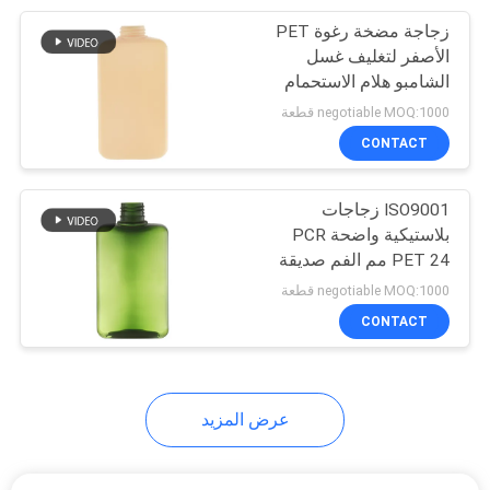
زجاجة مضخة رغوة PET
11
الأصفر لتغليف غسل
الشامبو هلام الاستحمام
مضخة زيت بلاستيكية
negotiable MOQ:1000 قطعة
CONTACT
ISO9001 زجاجات
بلاستيكية واضحة PCR
PET 24 مم الفم صديقة
11
للبيئة
negotiable MOQ:1000 قطعة
مضخة بخاخ ضباب
CONTACT
ناعم
عرض المزيد