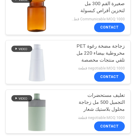
صغيرة الفم 300 مل
لتخزين أقراص كبسولة
10
حبوب منع الحمل
Communicable MOQ:1000 قطعة
مضخة مطهر اليد
CONTACT
جالون
زجاجة مضخة رغوة PET
مخروطية بيضاء 220 مل
تلقي منتجات مخصصة
negotiable MOQ:1000 قطعة
CONTACT
17
مضخة موزع الصابون
تغليف مستحضرات
التجميل 500 مل زجاجة
الرغوي
محلول بلاستيك شعار
مخصص
negotiable MOQ:1000 قطعة
CONTACT