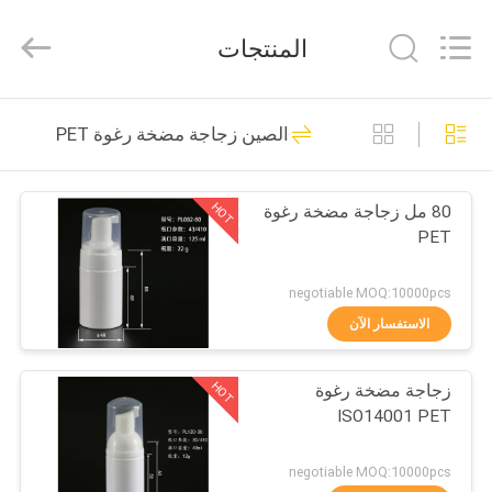
Chaoqun
Plastic
Industry
المنتجات
Co.,
Ltd..
All
Rights
منزل،
Reserved.
80
الصين زجاجة مضخة رغوة PET
بيت
مضخة محلول بلاستيك
HOT
80 مل زجاجة مضخة رغوة
منتجات
PET
معلومات
negotiable MOQ:10000pcs
عنا
الاستفسار الآن
93
HOT
زجاجة مضخة رغوة
جولة
مضخة موزع غسول
ISO14001 PET
في
المعمل
negotiable MOQ:10000pcs