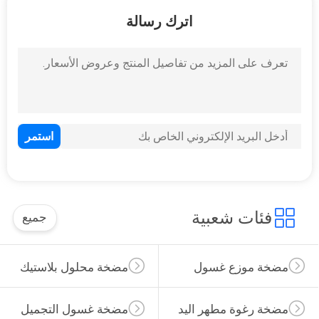
15
اترك رسالة
بخاخ الزناد البلاستيكي
103
زجاجة مضخة رغوة
فئات شعبية
PET
جميع
مضخة موزع غسول
مضخة محلول بلاستيك
مضخة رغوة مطهر اليد
مضخة غسول التجميل
18