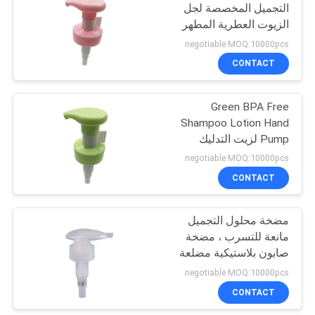
التجميل المخصصة لجل
الزيوت العطرية المطهر
10
باليد
negotiable MOQ:10000pcs
مضخة مطهر اليد
CONTACT
جالون
Green BPA Free
Shampoo Lotion Hand
Pump لزيت التدليك
والصابون السائل
negotiable MOQ:10000pcs
CONTACT
17
مضخة موزع الصابون
مضخة محلول التجميل
مانعة للتسرب ، مضخة
الرغوي
صابون بلاستيكية مضلعة
الإغلاق
negotiable MOQ:10000pcs
CONTACT