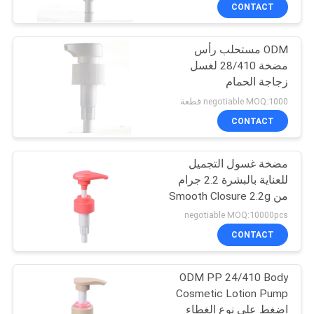
CONTACT
مراقبة
ODM مستحلب رأس
الجودة
37
مضخة 28/410 لغسل
زجاجة الحمام
مضخة غسول التجميل
اتصل
negotiable MOQ:1000 قطعة
بنا
CONTACT
مضخة غسول التجميل
أخبار
للعناية بالبشرة 2.2 جرام
من Smooth Closure 2.2g
41
حالات
negotiable MOQ:10000pcs
مضخة رغوة مطهر
CONTACT
خريطة
اليد
ODM PP 24/410 Body
الموقع
Cosmetic Lotion Pump
اضغط على نوع الغطاء