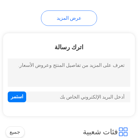
11
عرض المزيد
مضخة زيت بلاستيكية
اترك رسالة
11
مضخة بخاخ ضباب
ناعم
فئات شعبية
جميع