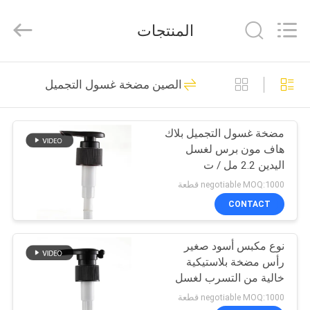
Chaoqun
Plastic
Industry
المنتجات
Co.,
Ltd..
All
Rights
منزل،
Reserved.
80
الصين مضخة غسول التجميل
بيت
مضخة محلول بلاستيك
مضخة غسول التجميل بلاك
منتجات
هاف مون برس لغسل
اليدين 2.2 مل / ت
معلومات
negotiable MOQ:1000 قطعة
عنا
CONTACT
93
نوع مكبس أسود صغير
جولة
مضخة موزع غسول
رأس مضخة بلاستيكية
في
خالية من التسرب لغسل
اليدين
المعمل
negotiable MOQ:1000 قطعة