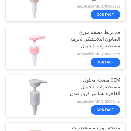
PRIVACY
negotiable MOQ:10000pcs
POLICY
CONTACT
31
قم بربط مضخة موزع
موزع الصابون السائل
الصابون البلاستيكي لحزمة
مستحضرات التجميل
negotiable MOQ:10000pcs
CONTACT
OEM مضخة محلول
13
مستحضرات التجميل
مضخة رش فوهة
الفاخرة لشامبو كريم فندق
negotiable MOQ:10000pcs
طويلة
CONTACT
مضخة موزع مستحضرات