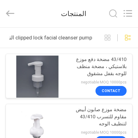
Chaoqun
Plastic
Industry
المنتجات
Co.,
Ltd..
All
Rights
منزل،
Reserved.
clipped lock facial cleanser pump التصنيع عبر الإنترنت
بيت
43/410 مضخة دفع موزع
منتجات
بلاستيكي ، مضخة منظف
للوجه بقفل مشقوق
معلومات
negotiable MOQ:10000pcs
عنا
CONTACT
مضخة موزع صابون أبيض
جولة
مقاوم للتسرب 43/410
في
لتنظيف الوجه
المعمل
negotiable MOQ:10000pcs