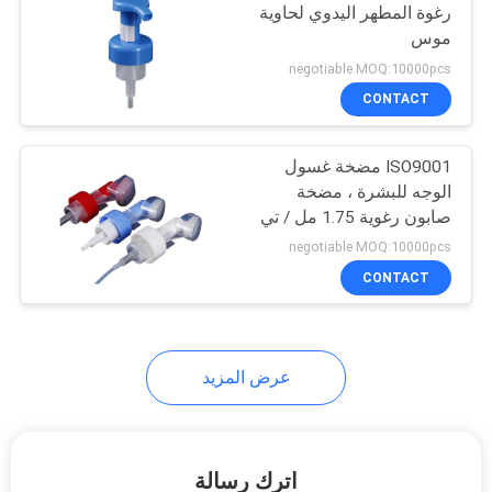
رغوة المطهر اليدوي لحاوية
موس
negotiable MOQ:10000pcs
CONTACT
ISO9001 مضخة غسول
الوجه للبشرة ، مضخة
صابون رغوية 1.75 مل / تي
negotiable MOQ:10000pcs
CONTACT
عرض المزيد
اترك رسالة