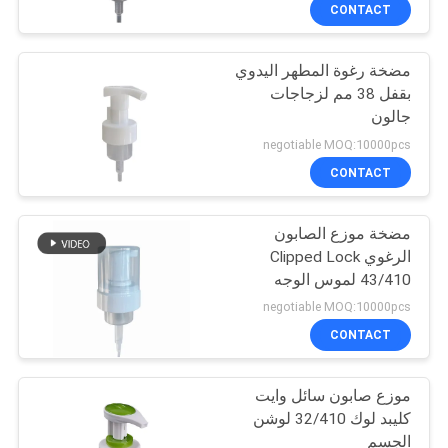
CONTACT
مراقبة
مضخة رغوة المطهر اليدوي
الجودة
بقفل 38 مم لزجاجات
جالون
اتصل
negotiable MOQ:10000pcs
بنا
CONTACT
مضخة موزع الصابون
أخبار
الرغوي Clipped Lock
43/410 لموس الوجه
حالات
negotiable MOQ:10000pcs
CONTACT
خريطة
موزع صابون سائل وايت
الموقع
كليبد لوك 32/410 لوشن
الجسم