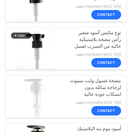
PRIVACY
negotiable MOQ:1000 قطعة
POLICY
CONTACT
31
نوع مكبس أسود صغير
موزع الصابون السائل
رأس مضخة بلاستيكية
خالية من التسرب لغسل
اليدين
negotiable MOQ:1000 قطعة
CONTACT
مضخة غسول وايت سموث
13
لزجاجة سائلة بدون
مضخة رش فوهة
انسكاب جودة عالية
33/410
negotiable MOQ:1000 قطعة
طويلة
CONTACT
أسود بنوم بنه البلاستيك