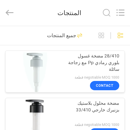
Chaoqun
Plastic
Industry
المنتجات
Co.,
Ltd..
All
Rights
منزل،
Reserved.
80
جميع المنتجات
بيت
مضخة محلول بلاستيك
28/410 مضخة غسول
منتجات
بلوري رمادي Pp مع زجاجة
سائلة
معلومات
negotiable MOQ:1000 قطعة
عنا
CONTACT
93
مضخة محلول بلاستيك
جولة
مضخة موزع غسول
بزنبرك خارجي 33/410
في
المعمل
negotiable MOQ:1000 قطعة