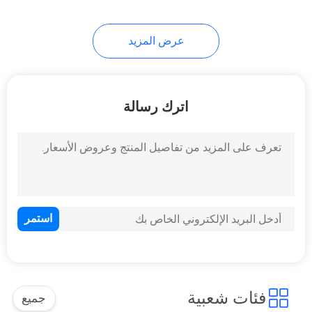
11
عرض المزيد
مضخة زيت بلاستيكية
اترك رسالة
11
مضخة بخاخ ضباب
ناعم
فئات شعبية
جميع