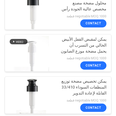
محلول مضخة مصنع
مخصص عالية الجودة رأس
10
المضخة
negotiable MOQ:1000 قطعة
مضخة مطهر اليد
CONTACT
جالون
يمكن لمقبض القفل الأبيض
الخالي من التسرب أن
يحمل مضخة موزع الصابون
2000 مرة خدمة الحياة
negotiable MOQ:1000 قطعة
للاستخدام الفندقي
CONTACT
17
مضخة موزع الصابون
يمكن تخصيص مضخة توزيع
المنظفات السوداء 33/410
الرغوي
القابلة لإعادة التدوير
لصابون غسيل الأطباق
negotiable MOQ:1000 قطعة
CONTACT