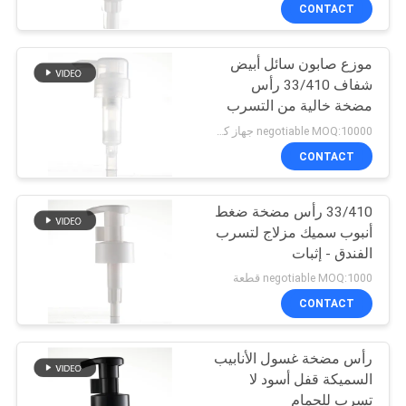
CONTACT
مراقبة
موزع صابون سائل أبيض
الجودة
37
شفاف 33/410 رأس
مضخة خالية من التسرب
مضخة غسول التجميل
اتصل
من الأنابيب السميكة
negotiable MOQ:10000 جهاز كمبيوتر شخصى
بنا
CONTACT
33/410 رأس مضخة ضغط
أخبار
أنبوب سميك مزلاج لتسرب
الفندق - إثبات
41
حالات
negotiable MOQ:1000 قطعة
مضخة رغوة مطهر
CONTACT
خريطة
اليد
رأس مضخة غسول الأنابيب
الموقع
السميكة قفل أسود لا
تسرب للحمام