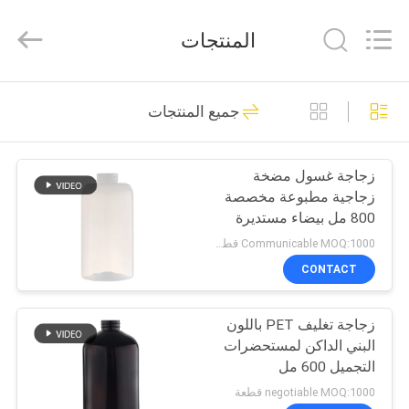
Chaoqun
Plastic
Industry
المنتجات
Co.,
Ltd..
All
Rights
منزل،
Reserved.
80
جميع المنتجات
بيت
مضخة محلول بلاستيك
زجاجة غسول مضخة
منتجات
زجاجية مطبوعة مخصصة
800 مل بيضاء مستديرة
معلومات
بوسطن فارغة
Communicable MOQ:1000 قطعة
عنا
CONTACT
93
زجاجة تغليف PET باللون
جولة
مضخة موزع غسول
البني الداكن لمستحضرات
في
التجميل 600 مل
المعمل
negotiable MOQ:1000 قطعة