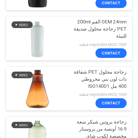
CONTACT
مراقبة
OEM 24mm الفم 200ml
الجودة
37
PET زجاجة محلول صديقة
للبيئة
مضخة غسول التجميل
اتصل
negotiable MOQ:1000 قطعة
بنا
CONTACT
زجاجة محلول PET شفافة
أخبار
ذات لون بني مخروطي
400 مل ISO14001
41
حالات
negotiable MOQ:1000 قطعة
مضخة رغوة مطهر
CONTACT
خريطة
اليد
زجاجة بروتين شيكر سعة
الموقع
16.9 أونصة من بروستار
مخصصة لكوب شاي