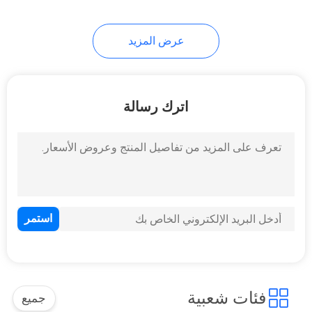
11
عرض المزيد
مضخة زيت بلاستيكية
اترك رسالة
11
مضخة بخاخ ضباب
ناعم
فئات شعبية
جميع