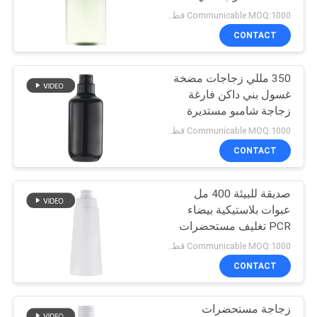
PRIVACY
مختلط للجسم ناعم
Communicable MOQ:1000 قطعة
POLICY
CONTACT
31
350 مللي زجاجات مضخة
موزع الصابون السائل
غسول بني داكن فارغة
زجاجة شامبو مستديرة
قابلة لإعادة الملء
Communicable MOQ:1000 قطعة
CONTACT
صديقة للبيئة 400 مل
13
عبوات بلاستيكية بيضاء
مضخة رش فوهة
PCR تغليف مستحضرات
التجميل
Communicable MOQ:1000 قطعة
طويلة
CONTACT
زجاجة مستحضرات