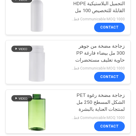
التجميل البلاستيكية HDPE
القابلة للتخصيص 100 مل
10
للعناية بالبشرة والوجه
Communicable MOQ:1000 قطعة
زجاجة خالية من الهواء
مضخة مطهر اليد
CONTACT
جالون
زجاجة مضخة من جوهر
300 مل بيضاء فارغة PP
حاوية تغليف مستحضرات
التجميل البلاستيكية
Communicable MOQ:1000 قطعة
CONTACT
17
مضخة موزع الصابون
زجاجة مضخة رغوة PET
الشكل المسطح 250 مل
الرغوي
لمنتجات العناية بالبشرة
المطهر اليد
Communicable MOQ:1000 قطعة
CONTACT